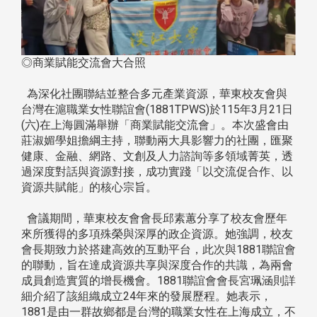
◎商業賦能交流會大合照
為深化社團聯結並整合多元產業資源，華東校友會與
台灣在滬職業女性聯誼會(1881TPWS)於115年3月21日
(六)在上海圓滿舉辦「商業賦能交流會」。本次盛會由
莊淑媚學姐擔綱主持，聯動兩大具影響力的社團，匯聚
健康、金融、網路、文創及人力諮詢等多領域菁英，透
過深度對話與資源對接，成功實踐「以交流促合作、以
資源共賦能」的核心宗旨。
會議期間，華東校友會會長邱素蕙分享了校友會歷年
來所獲得的多項殊榮與深厚的政企資源。她強調，校友
會長期致力於搭建高效的互動平台，此次與1881聯誼會
的聯動，旨在達成資源共享與深度合作的共識，為兩會
成員創造實質的增長機會。1881聯誼會會長宮珮涵則詳
細介紹了該組織成立24年來的發展歷程。她表示，
1881是由一群故鄉都是台灣的職業女性在上海成立，不