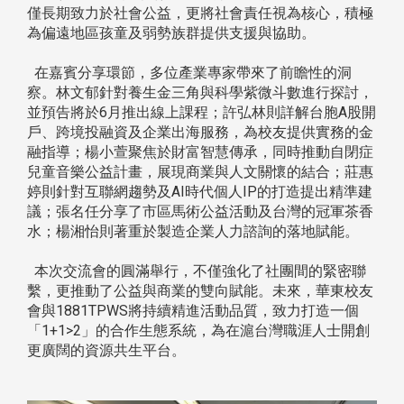
僅長期致力於社會公益，更將社會責任視為核心，積極
為偏遠地區孩童及弱勢族群提供支援與協助。
在嘉賓分享環節，多位產業專家帶來了前瞻性的洞
察。林文郁針對養生金三角與科學紫微斗數進行探討，
並預告將於6月推出線上課程；許弘林則詳解台胞A股開
戶、跨境投融資及企業出海服務，為校友提供實務的金
融指導；楊小萱聚焦於財富智慧傳承，同時推動自閉症
兒童音樂公益計畫，展現商業與人文關懷的結合；莊惠
婷則針對互聯網趨勢及AI時代個人IP的打造提出精準建
議；張名任分享了市區馬術公益活動及台灣的冠軍茶香
水；楊湘怡則著重於製造企業人力諮詢的落地賦能。
本次交流會的圓滿舉行，不僅強化了社團間的緊密聯
繫，更推動了公益與商業的雙向賦能。未來，華東校友
會與1881TPWS將持續精進活動品質，致力打造一個
「1+1>2」的合作生態系統，為在滬台灣職涯人士開創
更廣闊的資源共生平台。