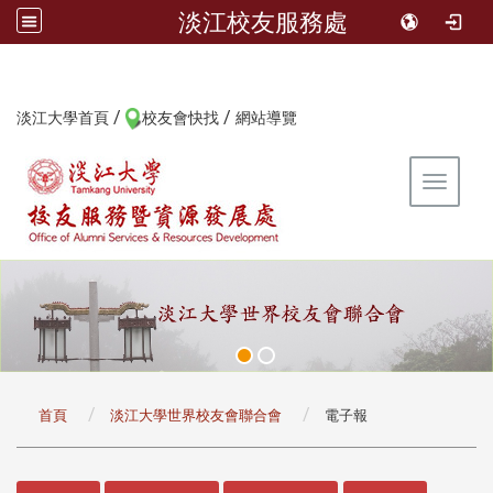
淡江校友服務處
/
/
:::
淡江大學首頁
校友會快找
網站導覽
Toggle 
:::
首頁
淡江大學世界校友會聯合會
電子報
:::