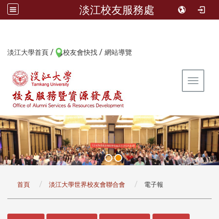
淡江校友服務處
/
/
:::
淡江大學首頁
校友會快找
網站導覽
Toggle 
:::
首頁
淡江大學世界校友會聯合會
電子報
:::