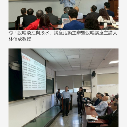
◎「說唱淡江與淡水」講座活動主辦暨說唱講座主講人
林信成教授