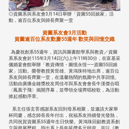
◎資圖系與系友會3月14日舉辦「資圖55回娘家」活
動，逾百位系友與師長齊聚一堂
資圖系友會3月活動
資圖逾百位系友歡慶55週年 歡笑與回憶交織
為慶祝創系55週年，資訊與圖書館學系與教資／資圖
系系友會於115年3月14日(六)上午11時30分，在富基采
儷婚宴會館舉辦「教資傳情・圖憶永恆——資圖55回娘
家」活動。榮譽教授黃世雄、黃鴻珠特地出席，逾百位
系友與師長齊聚一堂，在溫馨熱鬧的氛圍中共享回憶。
活動由廣播金鐘獎校友周佳岑與系友會會長牛漢傑合唱
〈鳳凰于飛〉揭開序幕，並帶領全場齊唱校歌，為活動
掀起感動序章。
系主任張玄菩感謝系友回到母系相聚，並邀請大家舉
杯同慶，感念師長長年付出，祝福系友持續發光發熱，
共同祝賀資圖系55週年生日快樂。黃鴻珠回顧教資系創
立與發展歷程，指出系上長年延攬多元師資，並以《教