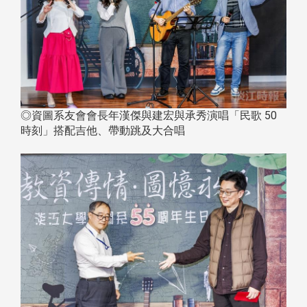
◎資圖系友會會長年漢傑與建宏與承秀演唱「民歌 50
時刻」搭配吉他、帶動跳及大合唱