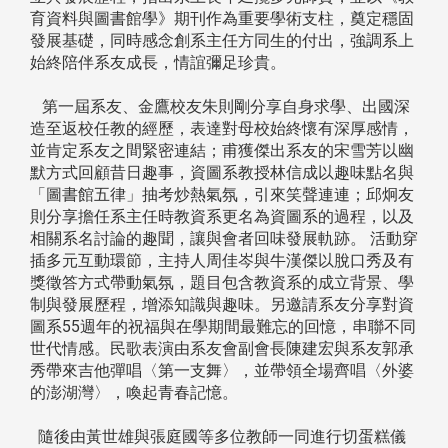
育資料與圖書館學》期刊作為重要學術支柱，奠定穩固
發展基礎，同時感念創系主任方同生的付出，強調系上
始終陪伴系友成長，情誼彌足珍貴。
第一屆系友、金鷹校友朱則剛分享自身求學、出國深
造至返校任教的經歷，表達對母校始終懷有深厚感情，
並肯定系友之間緊密連結；甫獲傑出系友的宋雪芳以幽
默方式回顧昔日趣事，資圖系教授林信成以趣味點名與
「圖書館五律」抽考炒熱氣氛，引來笑聲連連；邱炯友
則分享擔任系主任時教資系更名為資圖系的過程，以及
相關系名討論的趣聞，讓與會者回味發展軌跡。 活動穿
插多元互動環節，主持人周佳岑與牛漢傑以脫口秀及有
獎徵答方式帶動氣氛，題目包含教資系的成立背景、學
制與發展歷程，增添知識與趣味。另邀請系友分享對資
圖系55週年的祝福與在學期間最難忘的回憶，串聯不同
世代情感。民歌表演由系友會副會長陳建宏與系友郭承
秀帶來吉他彈唱〈第一支舞〉，並帶領全場齊唱〈外婆
的澎湖灣〉，喚起青春記憶。
隨後由黃世雄與張庭國等多位教師一同進行切蛋糕儀