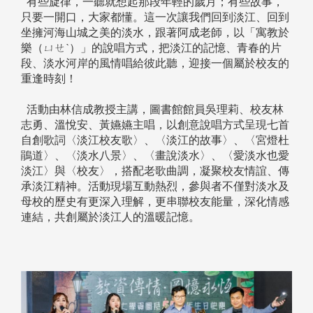
有些旋律，一聽就想起那段年輕的歲月；有些故事，
只要一開口，大家都懂。這一次讓我們回到淡江、回到
坐擁河海山城之美的淡水，跟著阿成老師，以「寓教於
樂（ㄩㄝˋ）」的說唱方式，把淡江的記憶、青春的片
段、淡水河岸的風情唱給彼此聽，迎接一個屬於校友的
重逢時刻！
活動由林信成教授主講，圖書館館員吳理莉、校友林
志勇、溫悅安、黃嬿嬿主唱，以創意說唱方式呈現七首
自創歌詞〈淡江校友歌〉、〈淡江的故事〉、〈宮燈杜
鵑道〉、〈淡水八景〉、〈畫說淡水〉、〈愛淡水也愛
淡江〉與〈校友〉，搭配老歌曲調，凝聚校友情誼、傳
承淡江精神。活動現場互動熱烈，參與者不僅對淡水及
母校的歷史有更深入理解，更串聯校友能量，深化情感
連結，共創屬於淡江人的溫暖記憶。