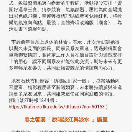
式，象徵資圖系邁向嶄新的里程碑。活動後段安排「資
圖好運拳王賽」猜拳競賽，氣氛熱烈，壓軸為向全場拋
出彩色紙飛機，幸運獲得標記貼紙者可兌換紅包，將歡
樂氣氛推向高點。最後，全體齊唱改編版〈廟會〉，為
活動畫下溫馨句點。
甫於前年自系上退休的林素甘表示，此次活動讓她得
以與久未見面的師長、同事及系友重逢，透過難得聚會
重新聯繫情誼，並肯定工作人員在節目設計與遊戲安排
上的用心，讓不同屆系友都能彼此交流，期盼未來有更
多年輕系友參與，共同延續資圖系的情誼與向心力。
系友石秋霞則形容「彷彿回到家一般」，盛讚活動內
容豐富、精彩程度甚至勝過婚宴，未來將持續參與並邀
請更多系友回來，共同維繫這份如同家庭般的情誼。
(摘自淡江時報1244期：
https://tkutimes.tku.edu.tw/dtl.aspx?no=60153
)
春之饗宴「 說唱淡江與淡水 」講座