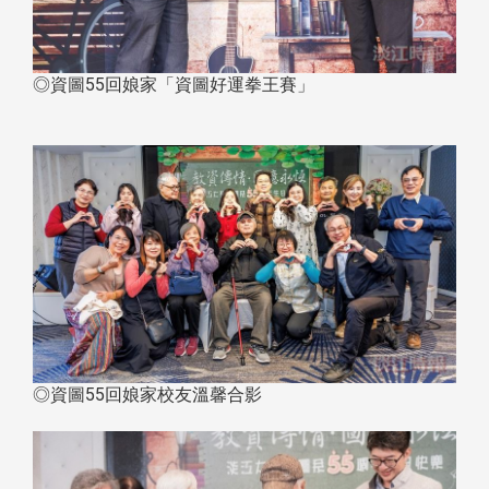
◎資圖55回娘家「資圖好運拳王賽」
◎資圖55回娘家校友溫馨合影