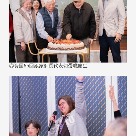
◎資圖55回娘家師長代表切蛋糕慶生