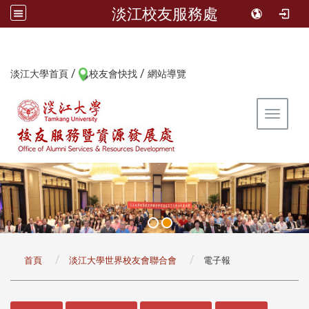
淡江校友服務處
/
/
:::
淡江大學首頁
校友會快找
網站導覽
Toggle 
:::
首頁
淡江大學世界校友會聯合會
電子報
:::