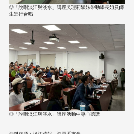
◎「說唱淡江與淡水」講座吳理莉學姊帶動學長姐及師
生進行合唱
◎「說唱淡江與淡水」講座活動中專心聽講
資料來源：淡江時報、資圖系友會