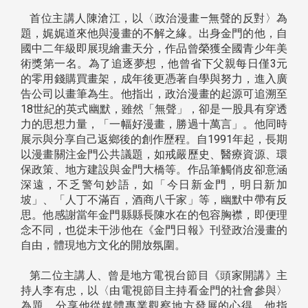
首位主講人陳滄江，以〈政治漫畫—無聲的反對〉為
題，娓娓道來他與漫畫的不解之緣。出身金門的他，自
國中二年級即展現繪畫天分，作品曾榮獲全國青少年美
術獎第一名。為了追逐夢想，他曾省下父親每日僅3元
的零用錢購買畫架，成年後更憑著自學與努力，進入廣
告公司以畫筆為生。他指出，政治漫畫的起源可追溯至
18世紀的英式幽默，雖然「無聲」，卻是一股具有穿透
力的思想力量，「一幅好漫畫，勝過十萬言」。他同時
展示與分享自己返鄉後的創作歷程。自1991年起，長期
以漫畫關注金門公共議題，如戒嚴歷史、醫療資源、環
保政策、地方建設與金門大橋等。作品筆觸俏皮卻意涵
深遠，不乏警句妙語，如「今日新金門，明日新加
坡」、「人丁不滿百，酒商八千家」等，幽默中帶有反
思。他感謝當年金門縣縣長陳水在的包容胸襟，即便理
念不同，也從未干涉他在《金門日報》刊登政治漫畫的
自由，體現地方文化的開放氛圍。
第二位主講人、曾是地方電視台節目《頭家開講》主
持人李有忠，以〈由電視節目主持看金門的社會參與〉
為題，分享他從媒體專業觀察地方發展的心得。他指