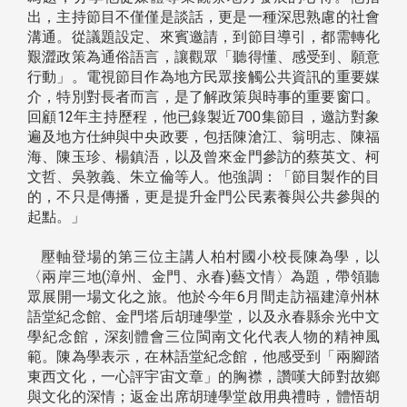
出，主持節目不僅僅是談話，更是一種深思熟慮的社會
溝通。從議題設定、來賓邀請，到節目導引，都需轉化
艱澀政策為通俗語言，讓觀眾「聽得懂、感受到、願意
行動」。電視節目作為地方民眾接觸公共資訊的重要媒
介，特別對長者而言，是了解政策與時事的重要窗口。
回顧12年主持歷程，他已錄製近700集節目，邀訪對象
遍及地方仕紳與中央政要，包括陳滄江、翁明志、陳福
海、陳玉珍、楊鎮浯，以及曾來金門參訪的蔡英文、柯
文哲、吳敦義、朱立倫等人。他強調：「節目製作的目
的，不只是傳播，更是提升金門公民素養與公共參與的
起點。」
壓軸登場的第三位主講人柏村國小校長陳為學，以
〈兩岸三地(漳州、金門、永春)藝文情〉為題，帶領聽
眾展開一場文化之旅。他於今年6月間走訪福建漳州林
語堂紀念館、金門塔后胡璉學堂，以及永春縣余光中文
學紀念館，深刻體會三位閩南文化代表人物的精神風
範。陳為學表示，在林語堂紀念館，他感受到「兩腳踏
東西文化，一心評宇宙文章」的胸襟，讚嘆大師對故鄉
與文化的深情；返金出席胡璉學堂啟用典禮時，體悟胡