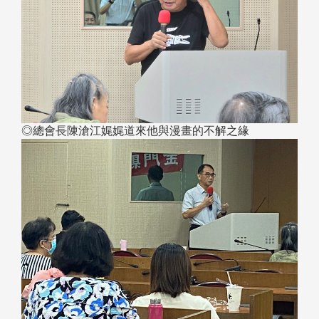
◎總會長陳滄江娓娓道來他與漫畫的不解之緣