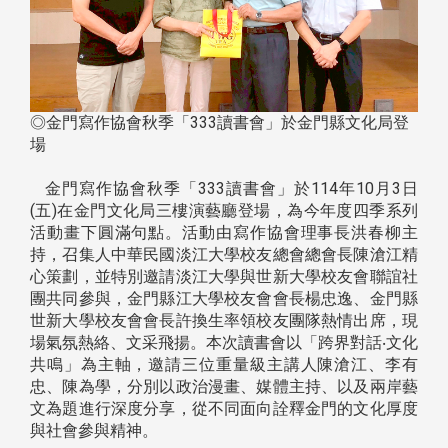
◎金門寫作協會秋季「333讀書會」於金門縣文化局登
場
金門寫作協會秋季「333讀書會」於114年10月3日
(五)在金門文化局三樓演藝廳登場，為今年度四季系列
活動畫下圓滿句點。活動由寫作協會理事長洪春柳主
持，召集人中華民國淡江大學校友總會總會長陳滄江精
心策劃，並特別邀請淡江大學與世新大學校友會聯誼社
團共同參與，金門縣江大學校友會會長楊忠逸、金門縣
世新大學校友會會長許換生率領校友團隊熱情出席，現
場氣氛熱絡、文采飛揚。本次讀書會以「跨界對話‧文化
共鳴」為主軸，邀請三位重量級主講人陳滄江、李有
忠、陳為學，分別以政治漫畫、媒體主持、以及兩岸藝
文為題進行深度分享，從不同面向詮釋金門的文化厚度
與社會參與精神。