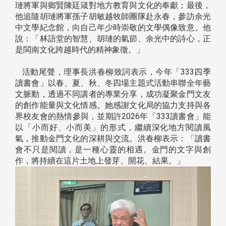
璉將軍與鄉賢陳廷箴對地方教育與文化的奉獻；最後，
他追隨胡璉將軍孫子胡敏越牧師團隊赴永春，參訪余光
中文學紀念館，向自己年少時崇敬的文學偶像致意。他
說：「林語堂的智慧、胡璉的氣節、余光中的詩心，正
是閩南文化跨越時代的精神象徵。」
活動尾聲，理事長洪春柳致詞表示，今年「333四季
讀書會」以春、夏、秋、冬四場主題式活動串聯全年藝
文脈動，透過不同講者的專業分享，成功凝聚金門文友
的創作能量與文化情感。她感謝文化局的協力支持與各
界校友會的熱情參與，並期許2026年「333讀書會」能
以「小而好、小而美」的形式，繼續深化地方閱讀風
氣，推動金門文化的深耕與交流。洪春柳表示：「讀書
會不只是閱讀，是一種心靈的相遇。金門的文字與創
作，將持續在這片土地上發芽、開花、結果。」