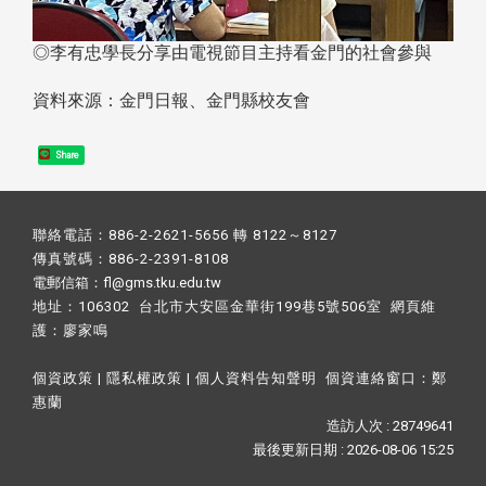
◎李有忠學長分享由電視節目主持看金門的社會參與
資料來源：金門日報、金門縣校友會
Share
聯絡電話：886-2-2621-5656 轉 8122～8127
傳真號碼：886-2-2391-8108
電郵信箱：fl@gms.tku.edu.tw
地址：106302 台北市大安區金華街199巷5號506室 網頁維
護：
廖家鳴​
個資政策
|
隱私權政策
|
個人資料告知聲明
個資連絡窗口：
鄭
惠蘭
造訪人次 : 28749641
最後更新日期 :
2026-08-06 15:25