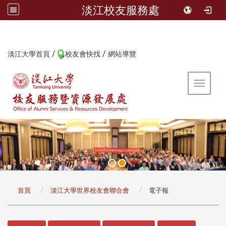
淡江校友服務處
/
/
:::
淡江大學首頁
校友會快找
網站導覽
Toggle 
:::
首頁
淡江大學世界校友會聯合會
電子報
:::