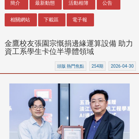
簡介
最新動態
活動相簿
公告
相關網站
下載區
電子報
金鷹校友張園宗慨捐邊緣運算設備 助力
資工系學生卡位半導體領域
頭版 熱門焦點
254期
2026-04-30