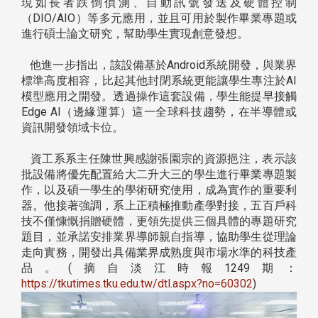
現如長者跌倒偵測、自動訊號發送及硬體控制
（DIO/AIO）等多元應用，並且可用於製作畢業專題或
進行碩士論文研究，幫助學生實現創意發想。
他進一步指出，該設備基於Android系統開發，與業界
標準高度相容，比起其他封閉系統更能讓學生專注於AI
模型應用之開發。透過操作這套設備，學生能提早接觸
Edge AI（邊緣運算）這一全球科技趨勢，在半導體或
資訊開發領域卡位。
資工系系主任陳世興感謝張園宗的資源挹注，表示該
批設備將優先配置給大二升大三的學生進行畢業專題製
作，以及碩一學生的學術研究使用，成為實作的重要利
器。他接著強調，系上正積極推動產學對接，五百戶科
技不僅慷慨捐贈硬體，更領先提供三個具體的專題研究
題目，並承諾安排業界導師親自指導，協助學生從理論
走向實務，開發出具備業界成熟度與市場水準的科技產
品。(摘自淡江時報1249期：
https://tkutimes.tku.edu.tw/dtl.aspx?no=60302
)