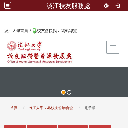
淡江校友服務處
/
/
:::
淡江大學首頁
校友會快找
網站導覽
Toggle 
:::
首頁
淡江大學世界校友會聯合會
電子報
:::