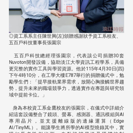
◎資工系系主任陳世興(左)頒贈感謝狀予資工系校友、
五百戶科技董事長張園宗
五百戶科技總經理張園宗，代表該公司捐贈30套
Nuvoton開發設備，協助淡江大學資訊工程學系，具備
更完整的實作工具與學習資源。他於115年4月30日(四)
下午4時10分，在工學大樓E787舉行的捐贈儀式中，勉
勵學生們：「提早接軌業界需求，放開心胸接觸世界趨
勢，提升未來的職場競爭力，透過實作在專題與研究領
域中提前卡位。」
身為本校資工系金鷹校友的張園宗，在儀式中詳細介
紹這套設備整合了鏡頭、螢幕、感測器、通訊模組與AI
專用晶片，並支援離線版的邊緣運算（Edge
AI/TinyML）。能讓學生將所學的AI模型燒錄其中，實