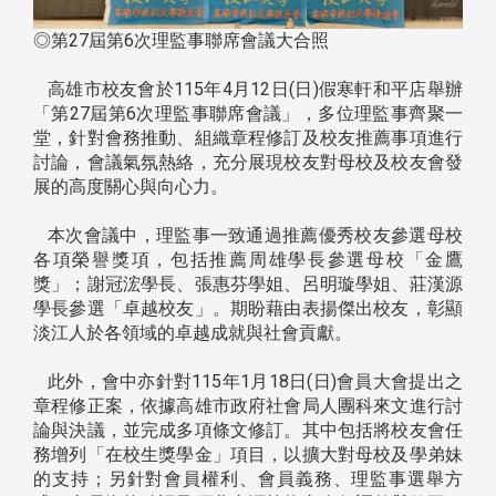
◎第27屆第6次理監事聯席會議大合照
高雄市校友會於115年4月12日(日)假寒軒和平店舉辦
「第27屆第6次理監事聯席會議」，多位理監事齊聚一
堂，針對會務推動、組織章程修訂及校友推薦事項進行
討論，會議氣氛熱絡，充分展現校友對母校及校友會發
展的高度關心與向心力。
本次會議中，理監事一致通過推薦優秀校友參選母校
各項榮譽獎項，包括推薦周雄學長參選母校「金鷹
獎」；謝冠浤學長、張惠芬學姐、呂明璇學姐、莊漢源
學長參選「卓越校友」。期盼藉由表揚傑出校友，彰顯
淡江人於各領域的卓越成就與社會貢獻。
此外，會中亦針對115年1月18日(日)會員大會提出之
章程修正案，依據高雄市政府社會局人團科來文進行討
論與決議，並完成多項條文修訂。其中包括將校友會任
務增列「在校生獎學金」項目，以擴大對母校及學弟妹
的支持；另針對會員權利、會員義務、理監事選舉方