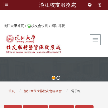
淡江校友服務處
/
/
:::
淡江大學首頁
校友會快找
網站導覽
Toggle 
:::
首頁
淡江大學世界校友會聯合會
電子報
:::