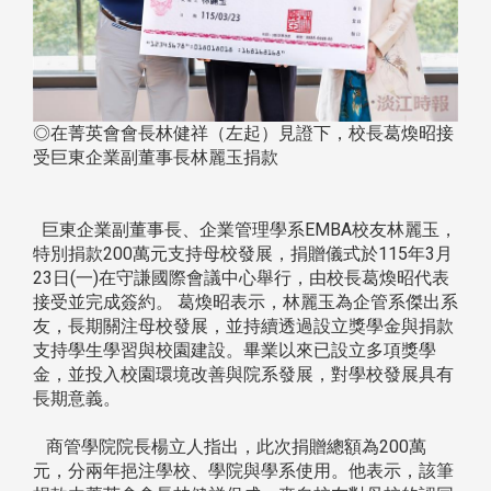
◎在菁英會會長林健祥（左起）見證下，校長葛煥昭接
受巨東企業副董事長林麗玉捐款
巨東企業副董事長、企業管理學系EMBA校友林麗玉，
特別捐款200萬元支持母校發展，捐贈儀式於115年3月
23日(一)在守謙國際會議中心舉行，由校長葛煥昭代表
接受並完成簽約。 葛煥昭表示，林麗玉為企管系傑出系
友，長期關注母校發展，並持續透過設立獎學金與捐款
支持學生學習與校園建設。畢業以來已設立多項獎學
金，並投入校園環境改善與院系發展，對學校發展具有
長期意義。
商管學院院長楊立人指出，此次捐贈總額為200萬
元，分兩年挹注學校、學院與學系使用。他表示，該筆