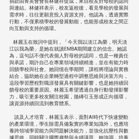
捐款由菁英會會長林健祥促成，來自校友對母校的認同
與連結。林健祥表示，校友返校後，看見學校的發展與
需求時，往往更願意投入資源支持。他認為，透過實際
行動，不僅累積學校的發展動能，也能形成校友之間正
向互動與支持的循環。
林麗玉在致詞中提到，「今天我以淡江為榮，明天淡
江以我為榮」是她在就讀EMBA期間建立的信念。她認
為，這句話不僅代表個人對母校的認同，也是一種責任
與承諾，期許自己在專業領域持續精進，並在有能力時
回饋學校與社會。她回憶在學期間，課程將理論與實務
結合，協助她在企業轉型過程中調整思維與決策方向，
這段學習歷程對職涯發展具有關鍵影響，也是她持續回
饋母校的重要原因。林麗玉希望透過自身行動發揮影響
力，吸引更多校友關注校園，拋磚引玉形成正向循環，
讓資源持續回流到教育體系。
談及人才培育，林麗玉表示，面對AI時代下快速變動
的產業環境，學生除需具備紮實的專業知識外，也應培
養跨領域學習能力與問題解決能力，並強化抗壓性與數
據思維，同時關注國際趨勢與永續議題。她強調，培養