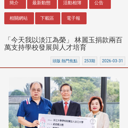
簡介
最新動態
活動相簿
公告
相關網站
下載區
電子報
「今天我以淡江為榮」 林麗玉捐款兩百
萬支持學校發展與人才培育
頭版 熱門焦點
253期
2026-03-31