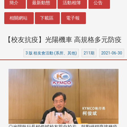
簡介
最新動態
活動相簿
公告
相關網站
下載區
電子報
【校友抗疫】光陽機車 高規格多元防疫
3 版 校友會活動 (系所、其他)
211期
2021-06-30
◎光陽執行長柯俊斌校友親自拍片，鼓勵經銷商接種疫