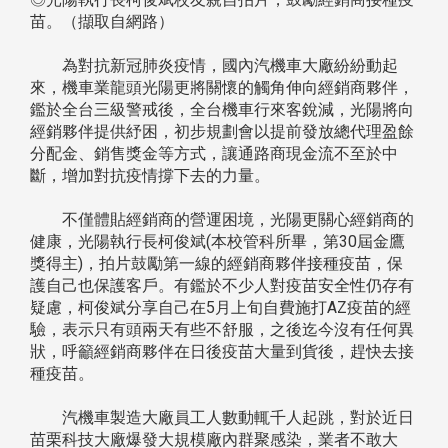
苗。（擷取自網路）
為對抗新冠肺炎疫情，國內汽機車大廠紛紛動起
來，機車業龍頭光陽更將關懷的觸角伸向經銷商夥伴，
鑑於全台三級警戒後，全台機車行來客銳減，光陽將向
經銷夥伴提供紓困，初步規劃會以提前發放總代理盈餘
分配金、銷售獎金等方式，讓通路商現金流不至於中
斷，增加對抗疫情撐下去的力量。
不僅體貼經銷商的營運困境，光陽更關心經銷商的
健康，光陽執行長柯俊斌(本校管科所畢，第30屆金鷹
獎得主)，拍片鼓勵第一線的經銷商夥伴接種疫苗，保
護自己也保護客戶。有鑑於不少人對疫苗安全性仍存有
疑慮，柯俊斌分享自己在5月上旬自費施打AZ疫苗的經
驗，表示只有頭兩天有些不舒服，之後迄今沒有任何異
狀，呼籲經銷商夥伴在日後疫苗大量到貨後，趕快去接
種疫苗。
汽機車製造大廠員工人數動輒千人起跳，對於近日
苗栗科技大廠爆發大規模廠內群聚感染，業者不敢大