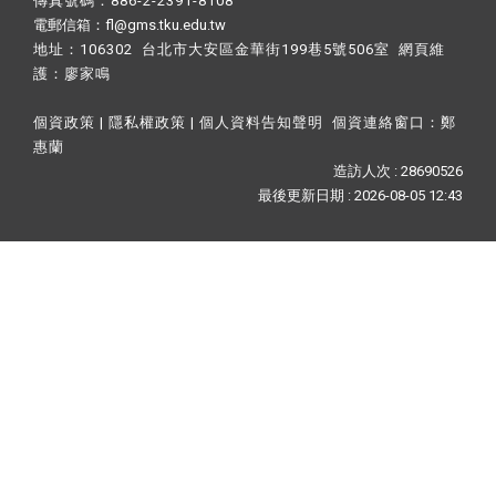
傳真號碼：886-2-2391-8108
電郵信箱：fl@gms.tku.edu.tw
地址：106302 台北市大安區金華街199巷5號506室 網頁維
護：
廖家鳴​
個資政策
|
隱私權政策
|
個人資料告知聲明
個資連絡窗口：
鄭
惠蘭
造訪人次 : 28690526
最後更新日期 :
2026-08-05 12:43