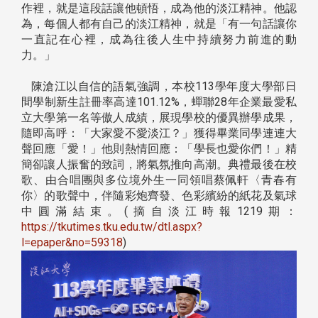
作裡，就是這段話讓他頓悟，成為他的淡江精神。他認
為，每個人都有自己的淡江精神，就是「有一句話讓你
一直記在心裡，成為往後人生中持續努力前進的動
力。」
陳滄江以自信的語氣強調，本校113學年度大學部日
間學制新生註冊率高達101.12%，蟬聯28年企業最愛私
立大學第一名等傲人成績，展現學校的優異辦學成果，
隨即高呼：「大家愛不愛淡江？」獲得畢業同學連連大
聲回應「愛！」他則熱情回應：「學長也愛你們！」精
簡卻讓人振奮的致詞，將氣氛推向高潮。典禮最後在校
歌、由合唱團與多位境外生一同領唱蔡佩軒〈青春有
你〉的歌聲中，伴隨彩炮齊發、色彩繽紛的紙花及氣球
中圓滿結束。(摘自淡江時報1219期：
https://tkutimes.tku.edu.tw/dtl.aspx?
l=epaper&no=59318
)