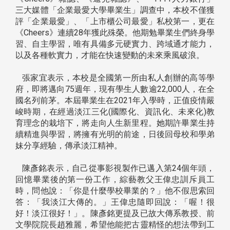
三大媒體「企業最愛大學畢業生」調查中，本校不僅獲
評「企業最愛」、「上市櫃公司最愛」私校第一，更在
《Cheers》連續28年獲此殊榮。他期勉畢業生們終身學
習、自主學習，唯有具備多元硬實力、跨域通才能力，
以及各種軟實力，才能在快速變動的未來乘風破浪。
張家宜表示，本校是全國第一所由私人創辦的高等學
府，即將邁向75週年，現有學生人數逾22,000人，在全
國名列前茅。本屆畢業生在2021年入學時，正值疫情嚴
峻時期，在經過淡江三化(國際化、資訊化、未來化)教
育理念的栽培下，將走向人生新里程。她期許畢業生持
續精進與學習，將擁有光明的前途，日後回母校和學弟
妹分享經驗，傳承淡江精神。
陳彥銘表示，自己從事影視製作已邁入第24個年頭，
回憶畢業後的第一份工作，綜藝教父王偉忠訓斥員工
時，問他說：「你是什麼學校畢業的？」他不假思索回
答：「我淡江大傳的。」王偉忠隨即回說：「喔！很
好！淡江很好！」。陳彥銘更提及已故大傳系教授、前
文學院院長趙雅麗，希望他能把古靈精怪的想法帶到工