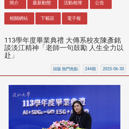
簡介
最新動態
活動相簿
公告
相關網站
下載區
電子報
113學年度畢業典禮 大傳系校友陳彥銘
談淡江精神「老師一句鼓勵 人生全力以
赴」
頭版 熱門焦點
244期
2025-06-30