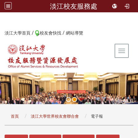
淡江校友服務處
/
/
:::
淡江大學首頁
校友會快找
網站導覽
Toggle 
:::
首頁
淡江大學世界校友會聯合會
電子報
:::