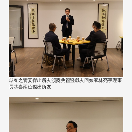
◎春之饗宴傑出所友頒獎典禮暨戰友回娘家林亮宇理事
長恭喜兩位傑出所友