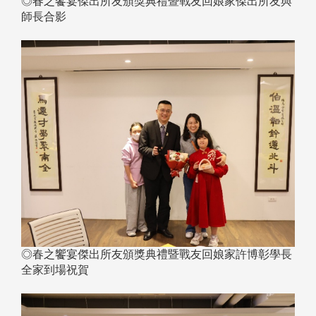
◎春之饗宴傑出所友頒獎典禮暨戰友回娘家傑出所友與
師長合影
◎春之饗宴傑出所友頒獎典禮暨戰友回娘家許博彰學長
全家到場祝賀