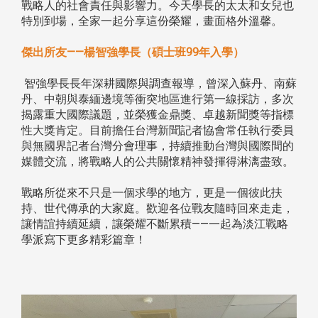
戰略人的社會責任與影響力。今天學長的太太和女兒也
特別到場，全家一起分享這份榮耀，畫面格外溫馨。
傑出所友——楊智強學長（碩士班99年入學）
智強學長長年深耕國際與調查報導，曾深入蘇丹、南蘇
丹、中朝與泰緬邊境等衝突地區進行第一線採訪，多次
揭露重大國際議題，並榮獲金鼎獎、卓越新聞獎等指標
性大獎肯定。目前擔任台灣新聞記者協會常任執行委員
與無國界記者台灣分會理事，持續推動台灣與國際間的
媒體交流，將戰略人的公共關懷精神發揮得淋漓盡致。
戰略所從來不只是一個求學的地方，更是一個彼此扶
持、世代傳承的大家庭。歡迎各位戰友隨時回來走走，
讓情誼持續延續，讓榮耀不斷累積——一起為淡江戰略
學派寫下更多精彩篇章！