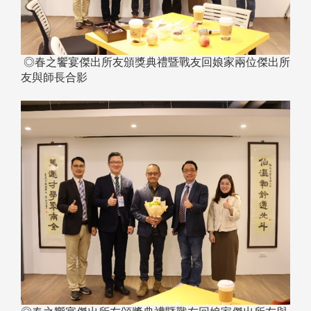
◎春之饗宴傑出所友頒獎典禮暨戰友回娘家兩位傑出所
友與師長合影