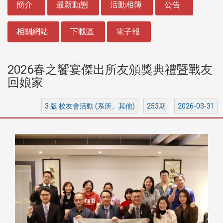
簡介
最新動態
活動相簿
公告
相關網站
下載區
電子報
2026春之饗宴傑出所友頒獎典禮暨戰友
回娘家
3 版 校友會活動 (系所、其他)
253期
2026-03-31