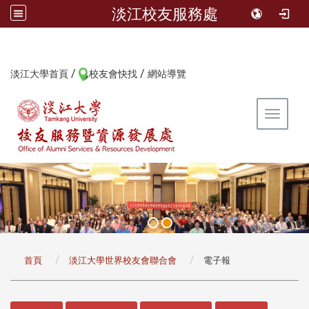
淡江校友服務處
/
/
:::
淡江大學首頁
校友會快找
網站導覽
Toggle 
:::
首頁
淡江大學世界校友會聯合會
電子報
:::