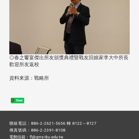
◎春之饗宴傑出所友頒獎典禮暨戰友回娘家李大中所長
歡迎所友返校
資料來源：戰略所
Share
聯絡電話：886-2-2621-5656 轉 8122～8127
傳真號碼：886-2-2391-8108
電郵信箱：fl@gms.tku.edu.tw