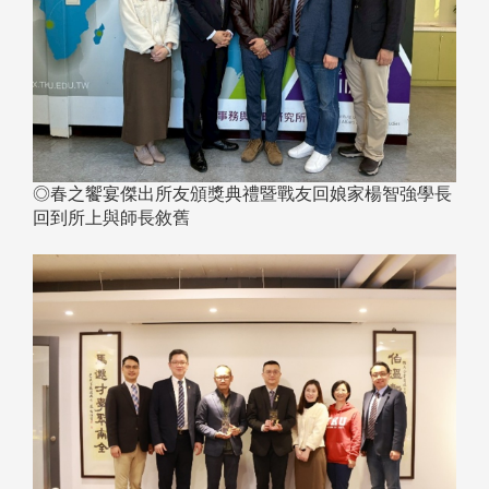
◎春之饗宴傑出所友頒獎典禮暨戰友回娘家楊智強學長
回到所上與師長敘舊