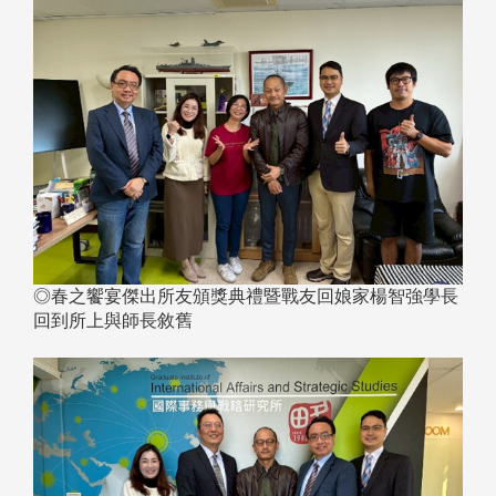
◎春之饗宴傑出所友頒獎典禮暨戰友回娘家楊智強學長
回到所上與師長敘舊