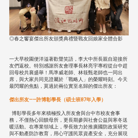
◎春之饗宴傑出所友頒獎典禮暨戰友回娘家全體合影
一大早校園便洋溢著歡聲笑語，李大中所長親自迎接所
友們返校。特別感謝所友會理事長林亮宇專程從台中趕
回母校共襄盛舉！馬準威老師、林筱甄老師也一同出
席，與大家共同見證屬於「戰略人」的榮耀時刻。今天
最閃耀的焦點，莫過於兩位實至名歸的傑出所友：
傑出所友——許博彰學長（碩士班87年入學）
博彰學長多年來積極投入所友會與台中市校友會事
務，不僅熱心回饋母所，更長期參與社會公益與寒冬送
暖活動。在專業領域上，學長致力於推廣國防政策研究
與不動產防詐教育，用心守護民眾資產安全，充分展現