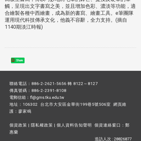
觸，呈現出文字書寫之美，並且增加色彩、濃淡等功能，適
合繪製各種中西繪畫，成為新的書寫、繪畫工具。e筆團隊
運用現代科技傳承文化，他義不容辭，全力支持。(摘自
1140期淡江時報)
Share
聯絡電話：886-2-2621-5656 轉 8122～8127
傳真號碼：886-2-2391-8108
電郵信箱：fl@gms.tku.edu.tw
地址：106302 台北市大安區金華街199巷5號506室 網頁維
護：
廖家鳴​
個資政策
|
隱私權政策
|
個人資料告知聲明
個資連絡窗口：
鄭
惠蘭
造訪人次 : 28826877