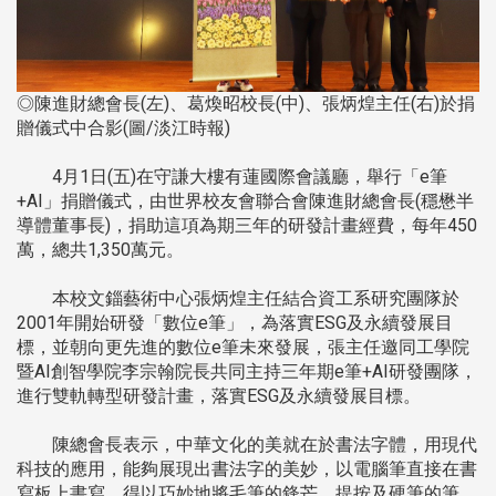
◎陳進財總會長(左)、葛煥昭校長(中)、張炳煌主任(右)於捐
贈儀式中合影(圖/淡江時報)
4月1日(五)在守謙大樓有蓮國際會議廳，舉行「e筆
+AI」捐贈儀式，由世界校友會聯合會陳進財總會長(穩懋半
導體董事長)，捐助這項為期三年的研發計畫經費，每年450
萬，總共1,350萬元。
本校文錙藝術中心張炳煌主任結合資工系研究團隊於
2001年開始研發「數位e筆」，為落實ESG及永續發展目
標，並朝向更先進的數位e筆未來發展，張主任邀同工學院
暨AI創智學院李宗翰院長共同主持三年期e筆+AI研發團隊，
進行雙軌轉型研發計畫，落實ESG及永續發展目標。
陳總會長表示，中華文化的美就在於書法字體，用現代
科技的應用，能夠展現出書法字的美妙，以電腦筆直接在書
寫板上書寫，得以巧妙地將毛筆的鋒芒、提按及硬筆的筆