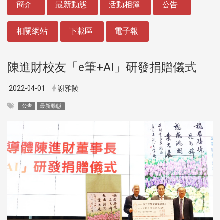
簡介
最新動態
活動相簿
公告
相關網站
下載區
電子報
陳進財校友「e筆+AI」研發捐贈儀式
2022-04-01
謝雅陵
公告
最新動態