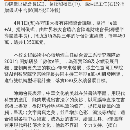
◎陳進財總會長(左)、葛煥昭校長(中)、張炳煌主任(右)於捐
贈儀式中合影(圖/淡江時報)
4月1日(五)在守謙大樓有蓮國際會議廳，舉行「e筆
+AI」捐贈儀式，由世界校友會聯合會陳進財總會長(穩懋半
導體董事長)，捐助這項為期三年的研發計畫經費，每年450
萬，總共1,350萬元。
本校文錙藝術中心張炳煌主任結合資工系研究團隊於
2001年開始研發「數位e筆」，為落實ESG及永續發展目
標，並朝向更先進的數位e筆未來發展，張主任邀同工學院
暨AI創智學院李宗翰院長共同主持三年期e筆+AI研發團隊，
進行雙軌轉型研發計畫，落實ESG及永續發展目標。
陳總會長表示，中華文化的美就在於書法字體，用現代
科技的應用，能夠展現出書法字的美妙，以電腦筆直接在書
寫板上書寫，得以巧妙地將毛筆的鋒芒、提按及硬筆的筆
觸，呈現出文字書寫之美，並且增加色彩、濃淡等功能，適
合繪製各種中西繪畫，成為新的書寫、繪畫工具。e筆團隊
運用現代科技傳承文化，他義不容辭，全力支持。(摘自