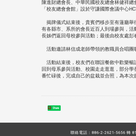
陳進財總會長、中華民國校友總會林健祥總
「校友總會會館」設於守謙國際會議中心HC
揭牌儀式結束後，貴賓們移步至有蓮廳舉行
有各縣市、系所的會長近百人到場參與，活
長姊們返回母校參與活動；最後由校友處彭
活動邀請林信成老師帶領的教職員合唱團歌
活動結束後，校友們在聯誼餐敘中歡樂暢談
回到母系參與活動、校園走走逛逛，部分學
番忙碌後，完成自己的盆栽並合照，為本次
Share
聯絡電話：886-2-2621-5656 轉 8