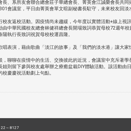
會長、系所友會聯合總會莊子華總會長、菁英會江誠榮會長共同
301會議室，平日由菁英會單文暄副秘書長駐守，未來校友回
校友返校活動。因疫情尚未趨緩，今年度以實體活動+線上視訊
動由中華民國校友總會林健祥總會長開場致詞恭賀母校72週年校
春陽執行長致詞祝賀母校校運昌隆。
唱表演，藉由歌曲「淡江的故事」及「我們的淡水港」讓大家
，聊聊在疫情中的生活、交換彼此的近況，會議室中充斥著學
長姐則留下參與校友處舉辦之療癒盆栽DIY體驗活動。該活動由
的校慶慶祝活動劃上句點。
122～8127