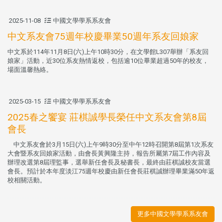
2025-11-08
中國文學學系系友會
中文系友會75週年校慶畢業50週年系友回娘家
中文系於114年11月8日(六)上午10時30分，在文學館L307舉辦「系友回
娘家」活動，近30位系友熱情返校，包括逾10位畢業超過50年的校友，
場面溫馨熱絡。
2025-03-15
中國文學學系系友會
2025春之饗宴 莊棋誠學長榮任中文系友會第8屆
會長
中文系友會於3月15日(六)上午9時30分至中午12時召開第8屆第1次系友
大會暨系友回娘家活動，由會長黃興隆主持，報告所屬第7屆工作內容及
辦理改選第8屆理監事，選舉新任會長及秘書長，最終由莊棋誠校友當選
會長。預計於本年度淡江75週年校慶由新任會長莊棋誠辦理畢業滿50年返
校相關活動。
更多中國文學學系系友會