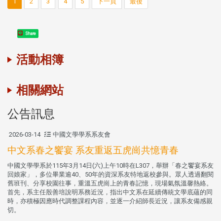
1
2
3
4
5
下一頁
最後
Share
活動相簿
相關網站
公告訊息
2026-03-14
中國文學學系系友會
中文系春之饗宴 系友重返五虎崗共憶青春
中國文學學系於115年3月14日(六)上午10時在L307，舉辦「春之饗宴系友
回娘家」，多位畢業逾40、50年的資深系友特地返校參與。眾人透過翻閱
舊班刊、分享校園往事，重溫五虎崗上的青春記憶，現場氣氛溫馨熱絡。
首先，系主任殷善培說明系務近況，指出中文系在延續傳統文學底蘊的同
時，亦積極因應時代調整課程內容，並逐一介紹師長近況，讓系友備感親
切。