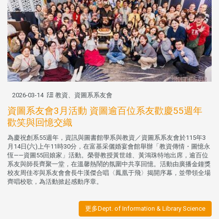
2026-03-14
教資、資圖系系友會
資圖系友會3月活動 資圖逾百位系友歡慶55週年
歡笑與回憶交織
為慶祝創系55週年，資訊與圖書館學系與教資／資圖系系友會於115年3
月14日(六)上午11時30分，在富基采儷婚宴會館舉辦「教資傳情・圖憶永
恆——資圖55回娘家」活動。榮譽教授黃世雄、黃鴻珠特地出席，逾百位
系友與師長齊聚一堂，在溫馨熱鬧的氛圍中共享回憶。活動由廣播金鐘獎
校友周佳岑與系友會會長牛漢傑合唱〈鳳凰于飛〉揭開序幕，並帶領全場
齊唱校歌，為活動掀起感動序章。
更多Dept. of Information & Library Science