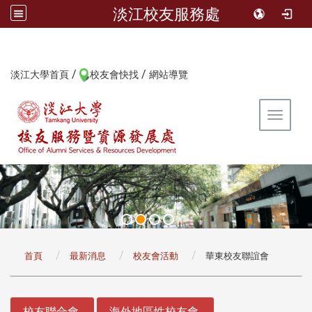
淡江校友服務處
/
/
:::
淡江大學首頁
校友會快找
網站導覽
Toggle 
:::
首頁
最新消息
校友會活動
華東校友聯誼會
:::
校友聯合會
海外地區性校友會