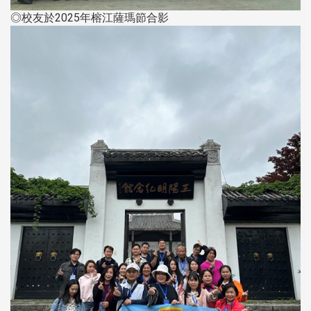
◎校友於2025年榕江薩瑪節合影