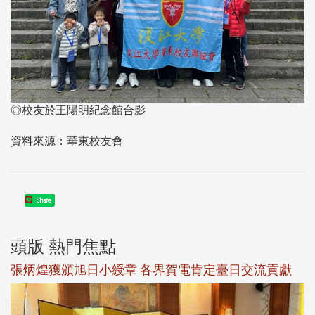
◎校友於王陽明紀念館合影
資料來源：華東校友會
Share
頭版 熱門焦點
新
張炳煌獲頒旭日小綬章 各界賀電肯定臺日交流貢獻