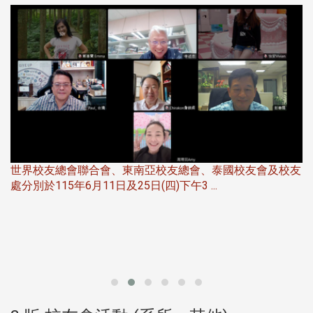
5
世界校友總會聯合會、東南亞校友總會、泰國校友會及校友
服
處分別於115年6月11日及25日(四)下午3 ...
北
大