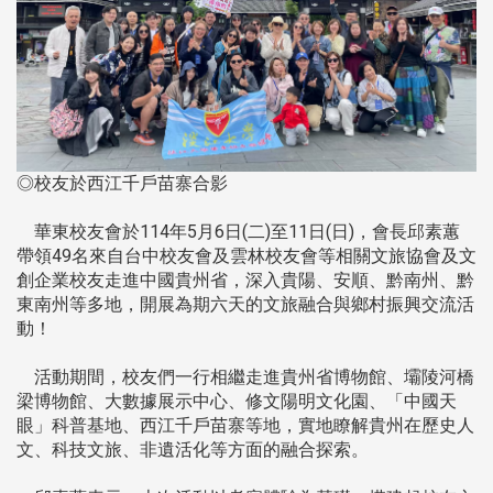
◎校友於西江千戶苗寨合影
華東校友會於114年5月6日(二)至11日(日)，會長邱素蕙
帶領49名來自台中校友會及雲林校友會等相關文旅協會及文
創企業校友走進中國貴州省，深入貴陽、安順、黔南州、黔
東南州等多地，開展為期六天的文旅融合與鄉村振興交流活
動！
活動期間，校友們一行相繼走進貴州省博物館、壩陵河橋
梁博物館、大數據展示中心、修文陽明文化園、「中國天
眼」科普基地、西江千戶苗寨等地，實地瞭解貴州在歷史人
文、科技文旅、非遺活化等方面的融合探索。