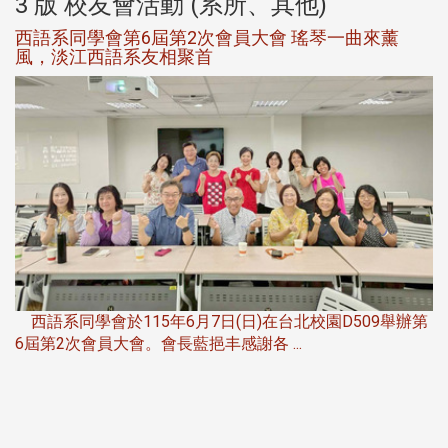
3 版 校友會活動 (系所、其他)
西語系同學會第6屆第2次會員大會 瑤琴一曲來薰
風，淡江西語系友相聚首
，
西語系同學會於115年6月7日(日)在台北校園D509舉辦第
6屆第2次會員大會。會長藍挹丰感謝各 ...
第