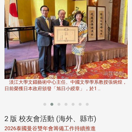
淡
下
淡江大學文錙藝術中心主任、中國文學學系教授張炳煌，
日前榮獲日本政府頒發「旭日小綬章」，於1 ...
董
2 版 校友會活動 (海外、縣市)
選
2026泰國曼谷雙年會籌備工作持續推進