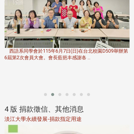
，
西語系同學會於115年6月7日(日)在台北校園D509舉辦第
6屆第2次會員大會。會長藍挹丰感謝各 ...
第
4 版 捐款徵信、其他消息
淡江大學永續發展-捐款指定用途