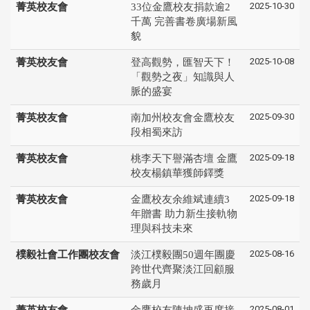
2025-10-30
菁英校友會
33位金鷹校友捐款逾2
千萬 完善書卷廣場新風
貌
2025-10-08
菁英校友會
登高觀勢，匯智天下！
「觀勢之夜」知識與人
脈的盛宴
2025-09-30
菁英校友會
南加州校友會金鷹校友
段相蜀來訪
2025-09-18
菁英校友會
桃李天下譽滿杏壇 金鷹
校友楊鎮華獲師鐸獎
2025-09-18
菁英校友會
金鷹校友余維斌連續3
年贈書 助力新生接軌物
理與科技未來
2025-08-16
樸毅社會工作團校友會
淡江樸毅團50週年團慶
跨世代齊聚淡江回顧服
務歲月
2025-08-01
菁英校友會
金鷹校友陳坤盛再度接