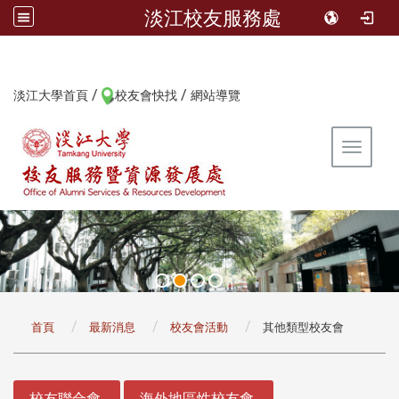
淡江校友服務處
/
/
:::
淡江大學首頁
校友會快找
網站導覽
Toggle 
:::
首頁
最新消息
校友會活動
其他類型校友會
:::
校友聯合會
海外地區性校友會