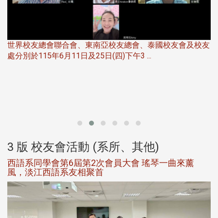
世界校友總會聯合會、東南亞校友總會、泰國校友會及校友
服
處分別於115年6月11日及25日(四)下午3 ...
北
大
3 版 校友會活動 (系所、其他)
西語系同學會第6屆第2次會員大會 瑤琴一曲來薰
風，淡江西語系友相聚首