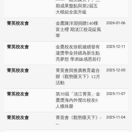
期成果盤點與第2屆五
大模組全面升級
2026-01-06
菁英校友會
金鷹陳洋淵捐贈140棵
富士櫻 期淡江校花綻風
華
2025-12-11
菁英校友會
金鷹校友徐航健續發有
蓮獎學金持續為新生點
亮夢想 學弟妹感恩前行
2025-12-05
菁英校友會
菁英會與推廣教育處合
辦《觀勢匯天下》12月
活動
2025-11-07
菁英校友會
第39屆「淡江菁英」金
鷹獎海內外傑出校友6
人獲殊榮
2025-11-04
菁英校友會
菁英會《觀勢匯天下》-
--