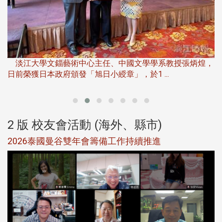
淡
下
淡江大學文錙藝術中心主任、中國文學學系教授張炳煌，
日前榮獲日本政府頒發「旭日小綬章」，於1 ...
董
2 版 校友會活動 (海外、縣市)
選
2026泰國曼谷雙年會籌備工作持續推進
5