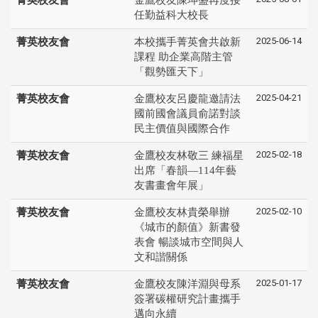
任勤益科大校長
2025-06-14
菁英校友會
本校攜手菁英會共啟新
課程 助企業高階主管
「觀勢匯天下」
2025-04-21
菁英校友會
金鷹校友呂慶龍邀請法
國前國會議員俞諾對談
民主價值與國際合作
2025-02-18
菁英校友會
金鷹校友林敬三 練福星
出席「春韻—114年藝
友書畫會年展」
2025-02-10
菁英校友會
金鷹校友林貴榮舉辦
《城市的顏值》新書發
表會 暢談城市空間與人
文和諧關係
2025-01-17
菁英校友會
金鷹校友陳洋淵與母系
簽署碳權研究計畫攜手
邁向永續