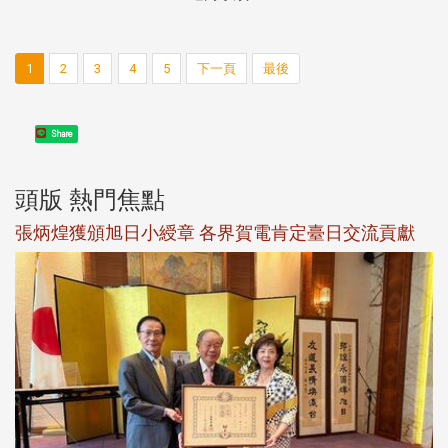
1
2
3
4
5
下一頁
最後
Share
頭版 熱門焦點
新
張炳煌獲頒旭日小綬章 各界賀電肯定臺日交流貢獻