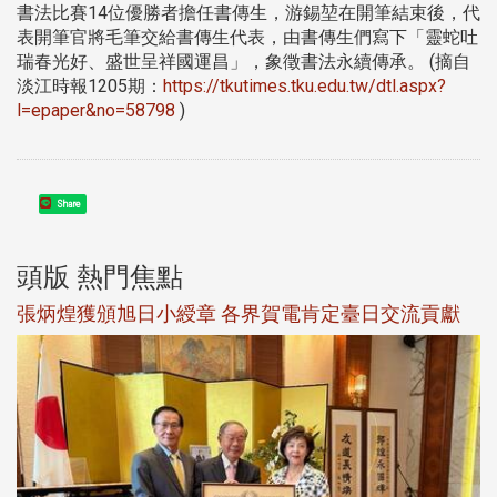
書法比賽14位優勝者擔任書傳生，游錫堃在開筆結束後，代
表開筆官將毛筆交給書傳生代表，由書傳生們寫下「靈蛇吐
瑞春光好、盛世呈祥國運昌」，象徵書法永續傳承。 (摘自
淡江時報1205期：
https://tkutimes.tku.edu.tw/dtl.aspx?
l=epaper&no=58798
)
Share
頭版 熱門焦點
新
張炳煌獲頒旭日小綬章 各界賀電肯定臺日交流貢獻