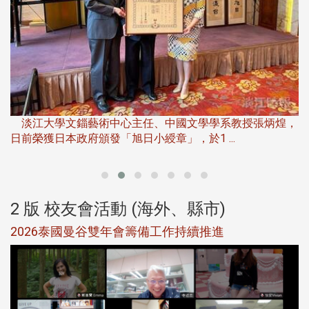
淡
下
淡江大學文錙藝術中心主任、中國文學學系教授張炳煌，
日前榮獲日本政府頒發「旭日小綬章」，於1 ...
董
2 版 校友會活動 (海外、縣市)
選
2026泰國曼谷雙年會籌備工作持續推進
5