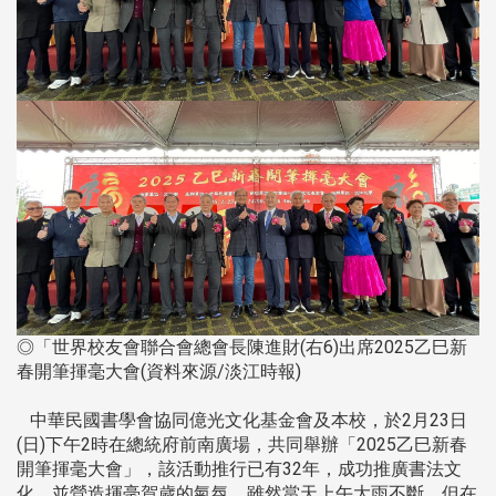
◎「世界校友會聯合會總會長陳進財(右6)出席2025乙巳新
春開筆揮毫大會(資料來源/淡江時報)
中華民國書學會協同億光文化基金會及本校，於2月23日
(日)下午2時在總統府前南廣場，共同舉辦「2025乙巳新春
開筆揮毫大會」，該活動推行已有32年，成功推廣書法文
化，並營造揮毫賀歲的氣氛。雖然當天上午大雨不斷，但在