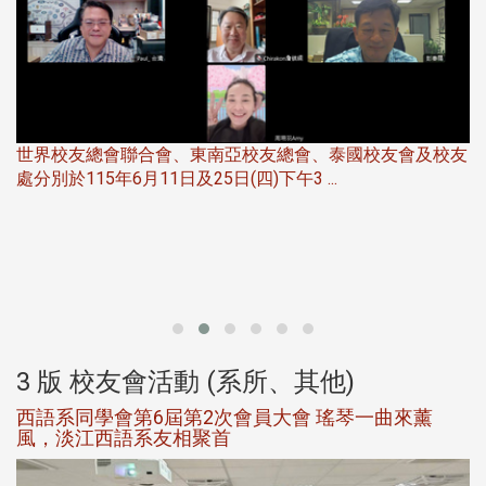
世界校友總會聯合會、東南亞校友總會、泰國校友會及校友
服
處分別於115年6月11日及25日(四)下午3 ...
北
大
3 版 校友會活動 (系所、其他)
西語系同學會第6屆第2次會員大會 瑤琴一曲來薰
風，淡江西語系友相聚首