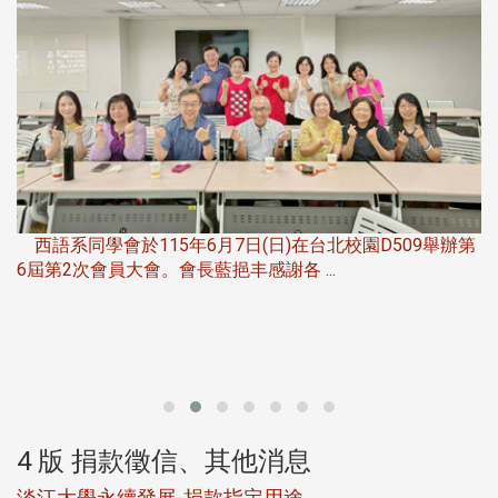
，
西語系同學會於115年6月7日(日)在台北校園D509舉辦第
6屆第2次會員大會。會長藍挹丰感謝各 ...
第
4 版 捐款徵信、其他消息
淡江大學永續發展-捐款指定用途