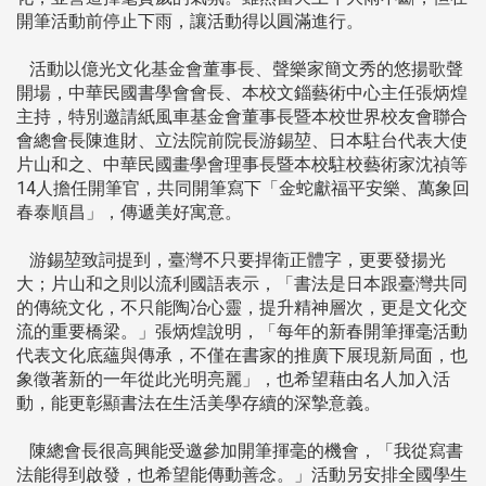
開筆活動前停止下雨，讓活動得以圓滿進行。
活動以億光文化基金會董事長、聲樂家簡文秀的悠揚歌聲
開場，中華民國書學會會長、本校文錙藝術中心主任張炳煌
主持，特別邀請紙風車基金會董事長暨本校世界校友會聯合
會總會長陳進財、立法院前院長游錫堃、日本駐台代表大使
片山和之、中華民國畫學會理事長暨本校駐校藝術家沈禎等
14人擔任開筆官，共同開筆寫下「金蛇獻福平安樂、萬象回
春泰順昌」，傳遞美好寓意。
游錫堃致詞提到，臺灣不只要捍衛正體字，更要發揚光
大；片山和之則以流利國語表示，「書法是日本跟臺灣共同
的傳統文化，不只能陶冶心靈，提升精神層次，更是文化交
流的重要橋梁。」張炳煌說明，「每年的新春開筆揮毫活動
代表文化底蘊與傳承，不僅在書家的推廣下展現新局面，也
象徵著新的一年從此光明亮麗」，也希望藉由名人加入活
動，能更彰顯書法在生活美學存續的深摯意義。
陳總會長很高興能受邀參加開筆揮毫的機會，「我從寫書
法能得到啟發，也希望能傳動善念。」活動另安排全國學生