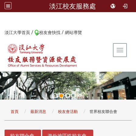
淡江校友服務處
/
/
:::
淡江大學首頁
校友會快找
網站導覽
Toggle 
:::
首頁
最新消息
校友會活動
世界校友聯合會
:::
校友聯合會
海外地區性校友會