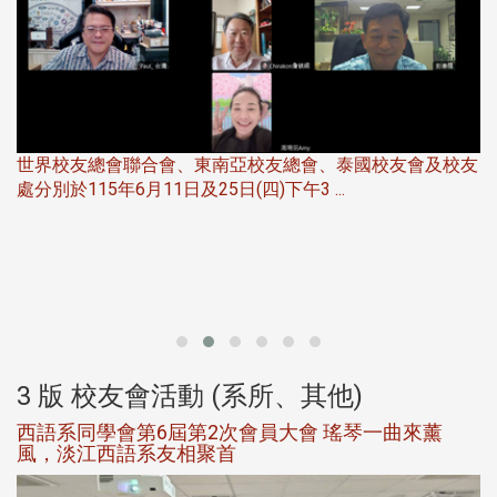
友
華
北加州校友會於115年6月21日(日)晚，參加由北加州中國
伴
大專校友會聯合會在Foster Ci ...
3 版 校友會活動 (系所、其他)
第一屆淡韻盃歌唱大賽完成初賽公開抽籤 落實公
平、公正、公開競賽精神