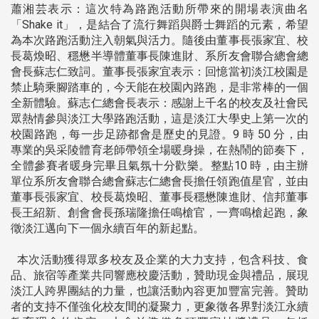
蕭湘芸表示：這次特為路跑活動所帶來的開場表演曲名
「Shake it」，是結合了流行舞蹈與爵士舞蹈的元素，希望
為本次路跑活動注入朝氣與活力。隨後由董事長張家宜、校
長葛煥昭、穩懋半導體董事長陳進財、系所友會聯合總會總
會長蘇志仁致詞。董事長張家宜表示：回憶當初淡江校園是
禁止騎乘腳踏車的，今天能在校園內路跑，是非常棒的一個
全新體驗。蘇志仁總會長表示：感謝上千名的校友及社會民
眾熱情參與淡江大學路跑活動，這是淡江大學史上第一次的
校園路跑，每一步足跡都會是歷史的見證。9 時 50 分，由
專業的吳采陵體育老師帶領全場暖身操，在熱鬧的節奏下，
全體參賽者暖身完畢且氣氛十分歡樂。整點10 時，由主辦
單位系所友會聯合總會蘇志仁總會長擔任領跑值星官，並由
董事長張家宜、校長葛煥昭、董事長穩懋陳進財、信邦董事
長王紹新、創會會長孫瑞隆擔任鳴槍官，一齊鳴槍起跑，象
徵淡江邁向下一個永續百年的新起點。
本次活動獲得眾多校友及企業的大力支持，包含科技、食
品、旅宿等產業共同響應校慶活動，贊助現金與禮品，展現
淡江人跨界團結的力量，也讓活動內容更加豐富完善。贊助
者的支持不僅強化校友間的凝聚力，更象徵各界對淡江永續