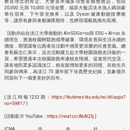
教育理念的肯定。大會並準備多項豐富抽獎禮品，包括
20,000 元與 10,000 元現金獎、福容大飯店淡水漁人碼頭豪
華住宿券、下午茶兌換券，以及 Dyson 健康動能按摩槍
等，讓所有參與者都滿懷期待，也將現場氣氛推向高潮。
活動亦結合淡江大學推動的 AI×SDGs=∞與 ESG＋AI=∞ 永
續理念，透過校園輕鬆跑倡導健康、環境友善與生活永續的
價值，期望讓每位跑者在活動中感受更深層的社會意義。總
會長蘇志仁表示，這次活動建立起大學校園路跑史詩級的一
頁，希望透過本次校園路跑串連校友情感、促進世代交流，
讓各地民眾多認識淡江，校友能增加更多的回憶、在校生共
同參與傳承，為淡江 75 週年留下珍貴歷史紀錄，並象徵共
同迎向下一個更美好的百年。
(淡江時報1232期：
https://tkutimes.tku.edu.tw/dtl.aspx?
no=59817
)
(活動影片 YouTube：
https://reurl.cc/AbAQ5j
)
(CNA中央社：