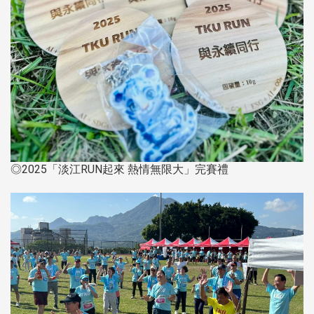
◎2025「淡江RUN起來 熱情無限大」完賽禮