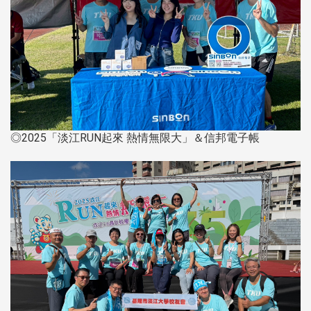
◎2025「淡江RUN起來 熱情無限大」＆信邦電子帳