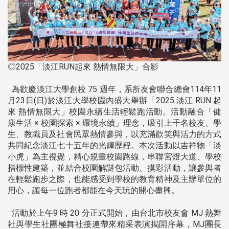
◎2025「淡江RUN起來 熱情無限大」合影
為歡慶淡江大學創校 75 週年，系所友會聯合總會114年11
月23日(日)於淡江大學校園內盛大舉辦「2025 淡江 RUN 起
來 熱情無限大」校園永續生活輕鬆跑活動。活動融合「健
康生活 × 校園探索 × 環境永續」理念，吸引上千名校友、學
生、教職員及社會民眾熱情參與，以充滿歡笑與活力的方式
共同紀念淡江七十五年的光輝歷程。本次活動以吉祥物「淡
小虎」為主視覺，精心規畫校園路線，串聯宮燈大道、學校
指標性建築，並結合校園解謎包活動、摸彩活動，讓參與者
在輕鬆跑步之際，也能感受到學校的教育精神及主辦單位的
用心，讓每一位跑者都能在今天玩的開心盡興。
活動於上午9 時 20 分正式開始，由台北市校友會 MJ 熱舞
社與學生社團極舞社接連帶來精采表演揭開序幕，MJ團長