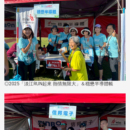
◎2025「淡江RUN起來 熱情無限大」＆穩懋半導體帳