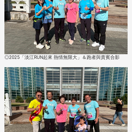
◎2025「淡江RUN起來 熱情無限大」＆跑者與貴賓合影