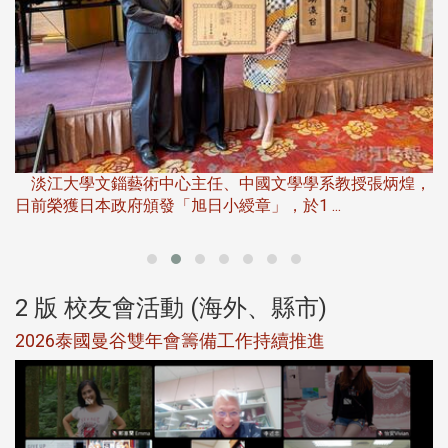
淡江大學推廣教育處於115年6月13日(六)舉辦「觀勢匯天
下」第二屆開學典禮暨共識營，匯聚產 ...
，
產
2 版 校友會活動 (海外、縣市)
北加州校友會參加大專校聯會仲夏舞會 牛仔之夜逾
500人同歡