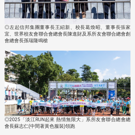
◎左起信邦集團董事長王紹新、校長葛煥昭、董事長張家
宜、世界校友會聯合會總會長陳進財及系所友會聯合總會創
會總會長孫瑞隆鳴槍
◎2025「淡江RUN起來 熱情無限大」系所友會聯合總會總
會長蘇志仁(中間著黃色服裝)領跑