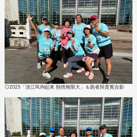
◎2025「淡江RUN起來 熱情無限大」＆跑者與貴賓合影