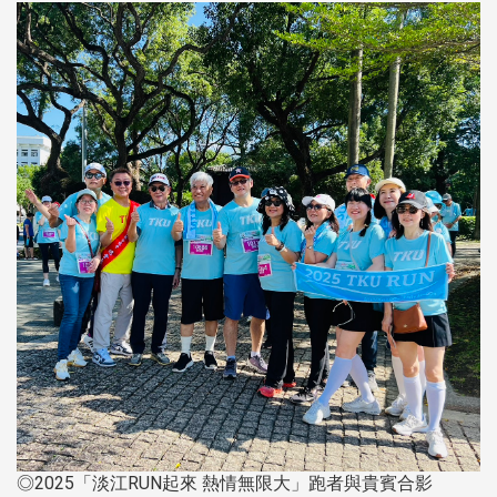
◎2025「淡江RUN起來 熱情無限大」跑者與貴賓合影