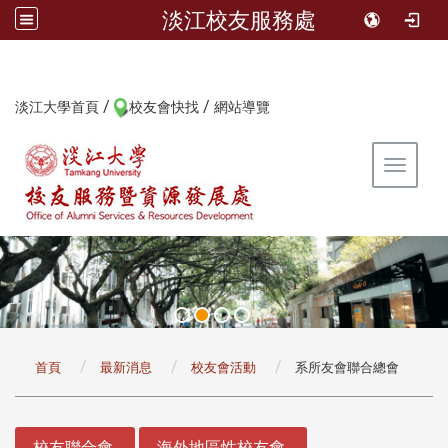
淡江校友服務處
/
/
:::
淡江大學首頁
校友會快找
網站導覽
Toggle 
:::
首頁
最新消息
校友會活動
系所友會聯合總會
:::
校友聯合會
海外地區性校友會