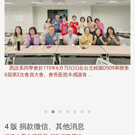
第
夜
由社團法人淡江大學系所友會聯合總會主辦的「淡江大學
第一屆淡韻盃歌唱大賽」，於115年6月11 ...
4 版 捐款徵信、其他消息