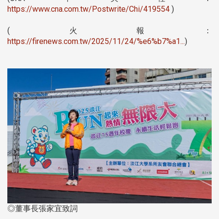
https://www.cna.com.tw/Postwrite/Chi/419554
)
(火報：
https://firenews.com.tw/2025/11/24/%e6%b7%a1...
)
◎董事長張家宜致詞