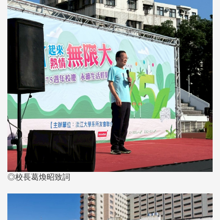
◎校長葛煥昭致詞