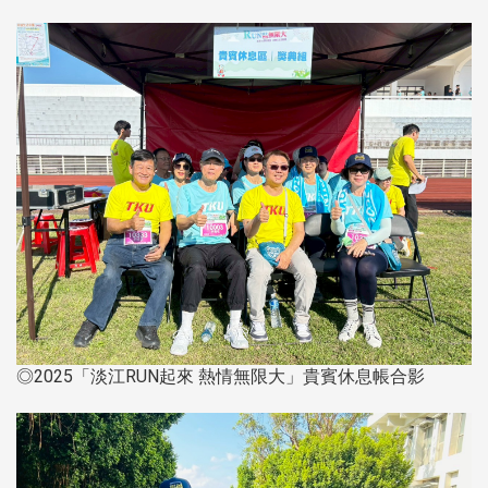
◎2025「淡江RUN起來 熱情無限大」貴賓休息帳合影