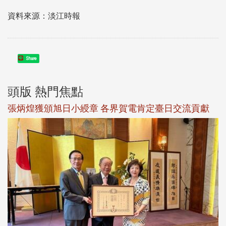
資料來源：淡江時報
Share
頭版 熱門焦點
新
張炳煌獲頒旭日小綬章 各界賀電肯定臺日交流貢獻