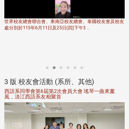
世界校友總會聯合會、東南亞校友總會、泰國校友會及校友
服
處分別於115年6月11日及25日(四)下午3 ...
北
大
3 版 校友會活動 (系所、其他)
西語系同學會第6屆第2次會員大會 瑤琴一曲來薰
風，淡江西語系友相聚首