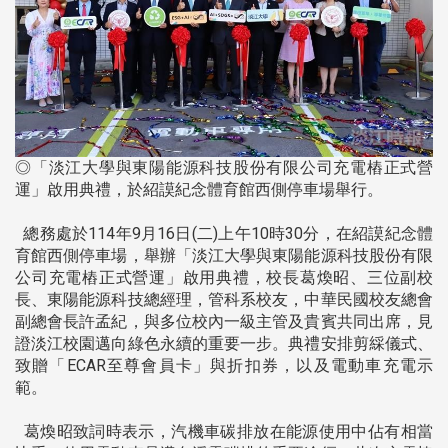
◎「淡江大學與東陽能源科技股份有限公司充電樁正式營
運」啟用典禮，於紹謨紀念體育館西側停車場舉行。
總務處於114年9月16日(二)上午10時30分，在紹謨紀念體
育館西側停車場，舉辦「淡江大學與東陽能源科技股份有限
公司充電樁正式營運」啟用典禮，校長葛煥昭、三位副校
長、東陽能源科技總經理，管科系校友，中華民國校友總會
副總會長許孟紀，與多位校內一級主管及貴賓共同出席，見
證淡江校園邁向綠色永續的重要一步。典禮安排剪綵儀式、
致贈「ECAR至尊會員卡」與折扣券，以及電動車充電示
範。
葛煥昭致詞時表示，汽機車碳排放在能源使用中佔有相當