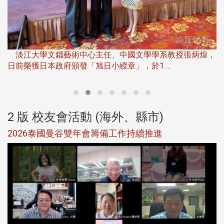
淡
下
淡江大學文錙藝術中心主任、中國文學學系教授張炳煌，
日前榮獲日本政府頒發「旭日小綬章」，於1 ...
董
2 版 校友會活動 (海外、縣市)
選
2026泰國曼谷雙年會籌備工作持續推進
5