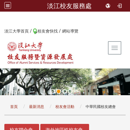
淡江校友服務處
/
/
:::
淡江大學首頁
校友會快找
網站導覽
Toggle 
:::
首頁
最新消息
校友會活動
中華民國校友總會
:::
校友聯合會
海外地區性校友會