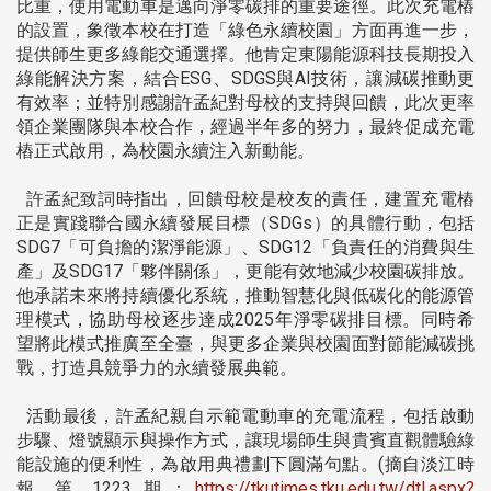
比重，使用電動車是邁向淨零碳排的重要途徑。此次充電樁
的設置，象徵本校在打造「綠色永續校園」方面再進一步，
提供師生更多綠能交通選擇。他肯定東陽能源科技長期投入
綠能解決方案，結合ESG、SDGS與AI技術，讓減碳推動更
有效率；並特別感謝許孟紀對母校的支持與回饋，此次更率
領企業團隊與本校合作，經過半年多的努力，最終促成充電
樁正式啟用，為校園永續注入新動能。
許孟紀致詞時指出，回饋母校是校友的責任，建置充電樁
正是實踐聯合國永續發展目標（SDGs）的具體行動，包括
SDG7「可負擔的潔淨能源」、SDG12「負責任的消費與生
產」及SDG17「夥伴關係」，更能有效地減少校園碳排放。
他承諾未來將持續優化系統，推動智慧化與低碳化的能源管
理模式，協助母校逐步達成2025年淨零碳排目標。同時希
望將此模式推廣至全臺，與更多企業與校園面對節能減碳挑
戰，打造具競爭力的永續發展典範。
活動最後，許孟紀親自示範電動車的充電流程，包括啟動
步驟、燈號顯示與操作方式，讓現場師生與貴賓直觀體驗綠
能設施的便利性，為啟用典禮劃下圓滿句點。(摘自淡江時
報 第 1223 期：
https://tkutimes.tku.edu.tw/dtl.aspx?