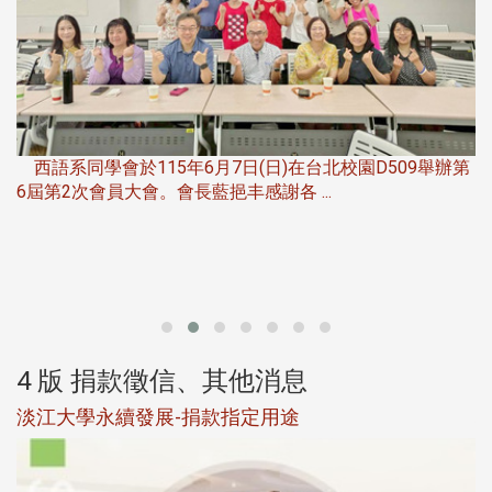
，
西語系同學會於115年6月7日(日)在台北校園D509舉辦第
6屆第2次會員大會。會長藍挹丰感謝各 ...
第
4 版 捐款徵信、其他消息
淡江大學永續發展-捐款指定用途