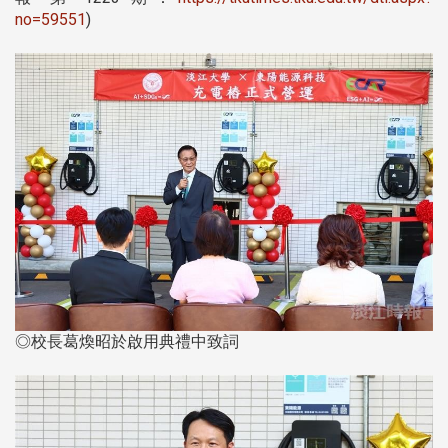
no=59551
)
◎校長葛煥昭於啟用典禮中致詞