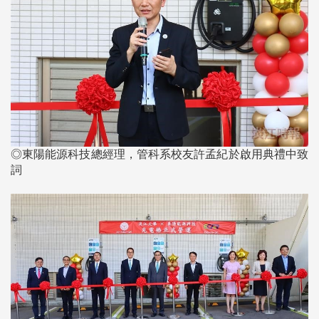
◎東陽能源科技總經理，管科系校友許孟紀於啟用典禮中致
詞