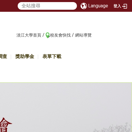
Language
登入
/
/
:::
淡江大學首頁
校友會快找
網站導覽
調查
獎助學金
表單下載