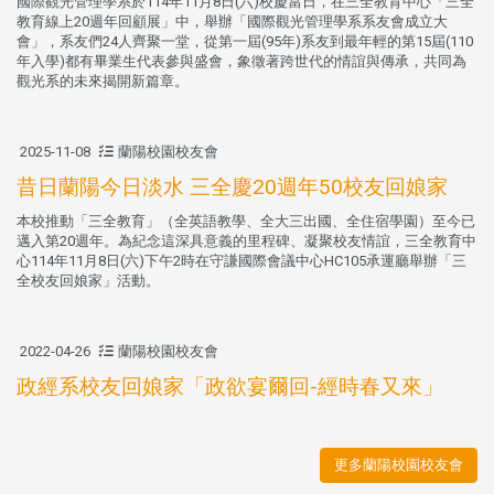
國際觀光管理學系於114年11月8日(六)校慶當日，在三全教育中心「三全
教育線上20週年回顧展」中，舉辦「國際觀光管理學系系友會成立大
會」，系友們24人齊聚一堂，從第一屆(95年)系友到最年輕的第15屆(110
年入學)都有畢業生代表參與盛會，象徵著跨世代的情誼與傳承，共同為
觀光系的未來揭開新篇章。
2025-11-08
蘭陽校園校友會
昔日蘭陽今日淡水 三全慶20週年50校友回娘家
本校推動「三全教育」（全英語教學、全大三出國、全住宿學園）至今已
邁入第20週年。為紀念這深具意義的里程碑、凝聚校友情誼，三全教育中
心114年11月8日(六)下午2時在守謙國際會議中心HC105承運廳舉辦「三
全校友回娘家」活動。
2022-04-26
蘭陽校園校友會
政經系校友回娘家「政欲宴爾回-經時春又來」
更多蘭陽校園校友會