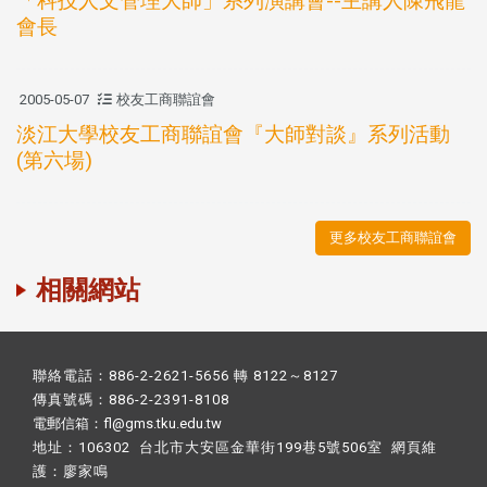
「科技人文管理大師」系列演講會--主講人陳飛龍
會長
2005-05-07
校友工商聯誼會
淡江大學校友工商聯誼會『大師對談』系列活動
(第六場)
更多校友工商聯誼會
相關網站
聯絡電話：886-2-2621-5656 轉 8122～8127
傳真號碼：886-2-2391-8108
電郵信箱：fl@gms.tku.edu.tw
地址：106302 台北市大安區金華街199巷5號506室 網頁維
護：
廖家鳴​