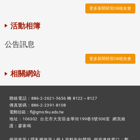
更多新聞研習OB校友會
活動相簿
公告訊息
更多新聞研習OB校友會
相關網站
聯絡電話：886-2-2621-5656 轉 8122～8127
傳真號碼：886-2-2391-8108
電郵信箱：fl@gms.tku.edu.tw
地址：106302 台北市大安區金華街199巷5號506室 網頁維
護：
廖家鳴​
個資政策
|
隱私權政策
|
個人資料告知聲明
個資連絡窗口：
鄭