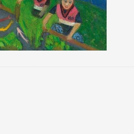
跨業合作協進會第二屆第
香港校友會前會長葉雅琴學姐與
會
大會於6月5日下午7時，
杜天寶學長一家，於115年6月4日
日
園D508室舉行，本校潘
(四)返校拜訪校友處，受到校友 ...
..
長、 ...
消
4 版 捐款徵信、其他消
4 版 捐款徵信
息
息
歡迎使用「淡江大學校園徵才
捐款芳名錄
線上系統」