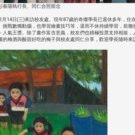
彭春陽執行長、同仁合照留念
月14日(三)來訪校友處。現年87歲的奇燦學長已退休多年，住
、挑戰數獨動腦，也學習繪畫技巧等，退而不休持續學習，前幾
－人氣王獎。除了畫作富含意義，校友們也積極投票支持相挺，
南加州校友會於115年6月2
釀的梅酒與酸甜好吃的梅子與校友處同仁分享，歡迎學長隨時來
台中市校友會於115年6月24日
在美國洛杉磯華僑文教服
，在
(三)舉辦拜會台中市政府活動。參
（洛僑文化中心）會議室召
玲學
訪團由母校戰略所所長李大中、 ...
...
3 版 校友會活動 (系
3 版 校友會活動 
所、其他)
所、其他)
聚
【校友來訪】香港校友會前會
邱孝賢接任跨業合作協
長葉雅琴、杜天寶學長
屆理事長