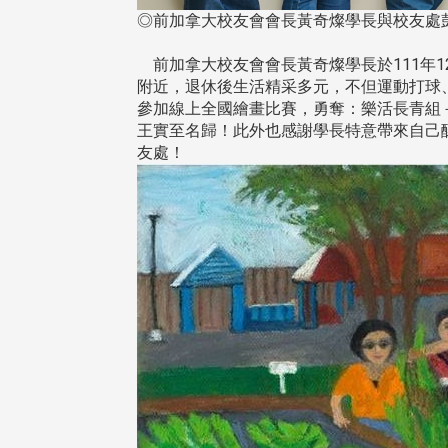
◎前加拿大校友會會長黃奇燦學長與校友處
前加拿大校友會會長黃奇燦學長於111年12
附近，退休後生活精采多元，不但運動打球
參加線上全國繪畫比賽，勇奪：樂活長青組
東校友會於115年6月10日(三)
台北市校友會於6月6日(六)舉辦
王實至名歸！此外也感謝學長特意帶來自己
16日(二)，27名校友夥伴一同前
「新店瑠公圳知性健行活動」
友處！
中國寧夏省參訪，活 ...
領隊温明正學長與副領隊呂惠
姐的精 ...
 版 校友會活動 (系
3 版 校友會活動 (系
所、其他)
所、其他)
機系友會第3屆第4次理監事
風保系友會蘭陽探梅漫遊 齊
議暨系友論壇
共譜初夏歡樂樂章