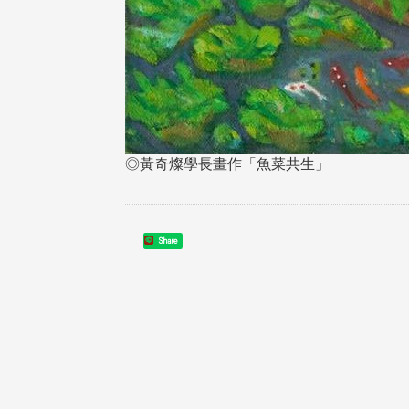
在連日大雨陰霾下，風保系友
在115年6月27日(六)舉辦的一
遊，神奇迎來超幸運好天氣。大 .
江大學電子與電機系友會於115
6月28日在台北校區盛大舉辦
◎黃奇燦學長畫作「魚菜共生」
無人科技與前瞻應用論壇」，特
請 ...
Share
4 版 捐款徵信、其他消
4 版 捐款徵信、其他
息
息
友個人資料保護聲明
歡迎訂閱校友e報！