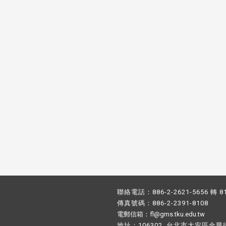
校配合「個人資料保護法」之施
，並導入個資管理，對於校友之
人資料應盡善良管理人之責任，
於母校 ...
聯絡電話：886-2-2621-5656 轉 8
傳真號碼：886-2-2391-8108
電郵信箱：fl@gms.tku.edu.tw
地址：106302 台北市大安區金華