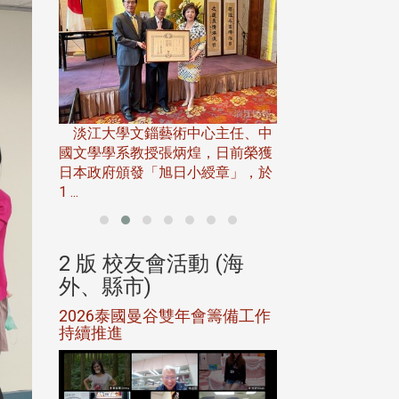
淡江大學推廣教育處
13日(六)舉辦「
淡江大學文錙藝術中心主任、中
屆開學典禮暨共識營，
15)年7
國文學學系教授張炳煌，日前榮獲
事會於6月
日本政府頒發「旭日小綬章」，於
1 ...
(海
2 版 校友會活動 (海
2 版 校友會
外、縣市)
外、縣市)
5年年中
2026泰國曼谷雙年會籌備工作
北加州校友會參
116年
持續推進
仲夏舞會 牛仔之
下屆世界
歡