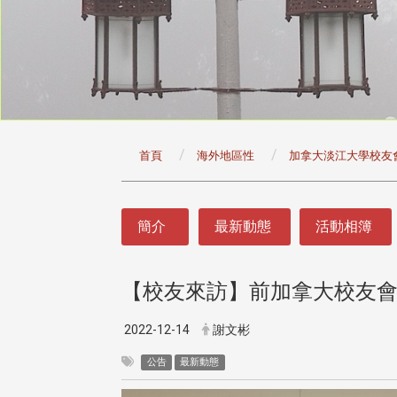
:::
首頁
海外地區性
加拿大淡江大學校友
:::
簡介
最新動態
活動相簿
【校友來訪】前加拿大校友
頭版 熱門焦點
頭版 熱門焦點
治大學主任秘書曾守正率隊
十四載深耕校友情誼 校友
2022-12-14
謝文彬
訪校友處 深化校友工作交
執行長彭春陽榮退 校友感
共享實務經驗
相伴同行
公告
最新動態