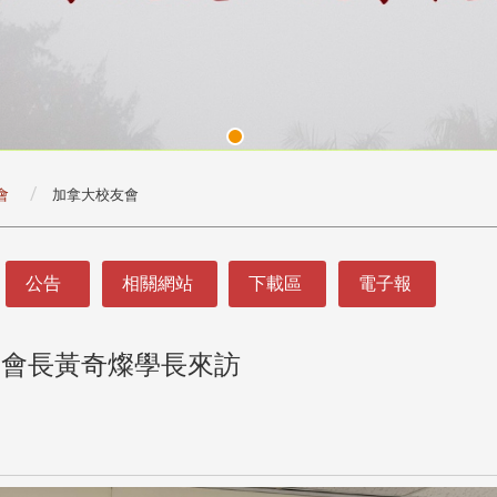
會
加拿大校友會
公告
相關網站
下載區
電子報
會會長黃奇燦學長來訪
頭版 熱門焦點
頭版 熱門焦點
處
校友處新任執行長武士戎上
淡江大學董事會議改
念
任 攜手校友共創淡江新里程
聘任許輝煌為校長 新
董事