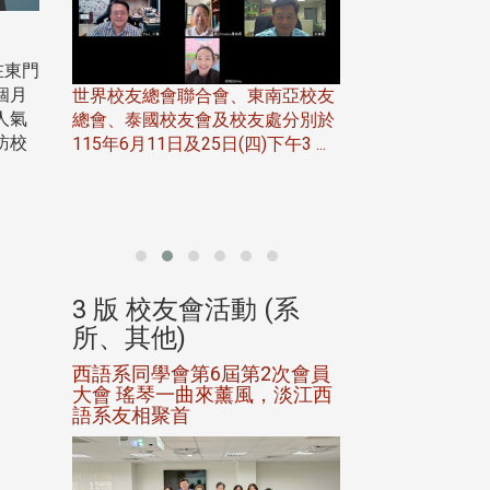
在東門
個月
世界校友總會聯合會、東南亞校友
人氣
總會、泰國校友會及校友處分別於
7日(日)
訪校
115年6月11日及25日(四)下午3 ...
務中心
北加州校友會於115
開115
晚，參加由北加州
聯合會在Foster Ci ..
(系
3 版 校友會活動 (系
3 版 校友會
所、其他)
所、其他)
進會第2
西語系同學會第6屆第2次會員
第一屆淡韻盃歌
大會 瑤琴一曲來薰風，淡江西
賽公開抽籤 落
語系友相聚首
正、公開競賽精