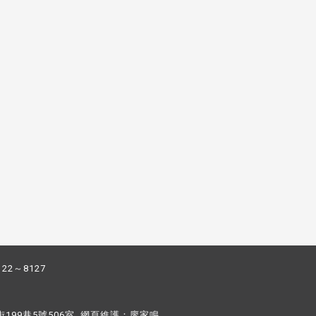
122～8127
街199巷5號506室 網頁維護：
廖家鳴​