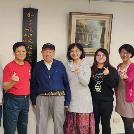
淡江大學於115年7月30日(四)舉
辦布達暨單位主管交接典禮。115
7月
本校校長葛煥昭將於今(1
學年度校友服務暨資源發展 ...
深耕
月31日(五)任期屆滿。董
24日(三)下午5時 ...
2 版 校友會活動 (海
2 版 校友會活動 
外、縣市)
外、縣市)
台中市校友會拜會盧秀燕市
南加州校友會召開11
長 校友交流智慧治理凝聚向
理事會議 許宗由當選
心力
會長 並獲授權承辦
校友雙年會