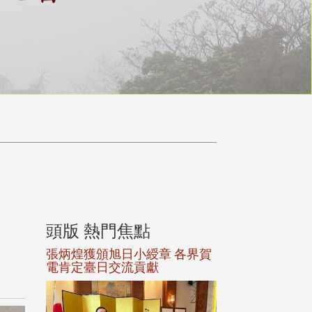
頭版 熱門焦點
頭版 熱門焦
選案報部
張炳煌獲頒旭日小綬章 各界賀
觀勢匯天下校友
聘范巽綠
電肯定臺日交流貢獻