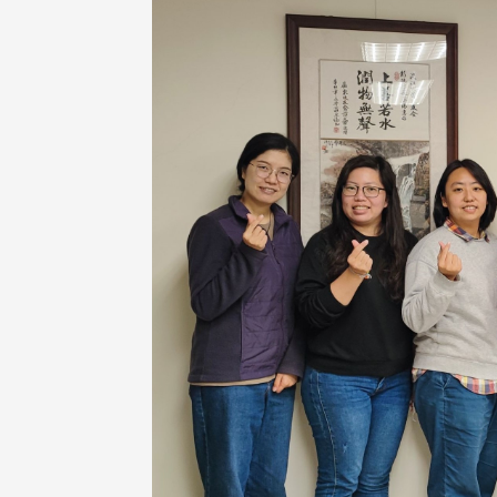
治大學主任秘書、中文系校友
校友處執行長彭春陽於115年
守正，於115年6月2日(二)率政
30日(四)榮退，為其十四年來
大學校友服務相關同仁蒞臨本 ...
校友服務、凝聚海內外校友情 ...
 版 校友會活動 (海
2 版 校友會活動 (海
外、縣市)
外、縣市)
東校友會6月活動
台北市校友會6月份活動