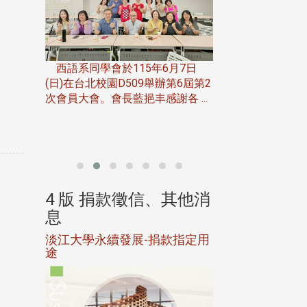
一次會員
在台北校
西語系同學會於115年6月7日
伯申研發
(日)在台北校園D509舉辦第6屆第2
次會員大會。會長藍挹丰感謝各 ...
由社團法人淡江大
合總會主辦的「淡
韻盃歌唱大賽」，於11
、其他消
4 版 捐款徵信、其他消
4 版 捐款
息
息
淡江大學永續發展-捐款指定用
校友個人資料保
途