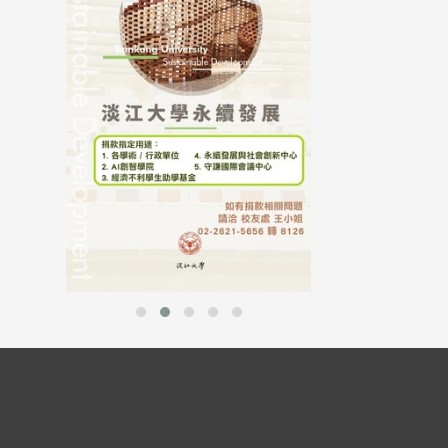
母校配合「個人資
行，並導入個資管
個人資料應盡善良
並於母校 ...