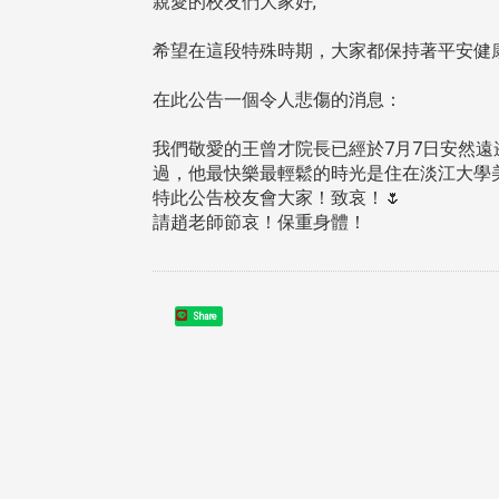
親愛的校友們大家好,
希望在這段特殊時期，大家都保持著平安健
在此公告一個令人悲傷的消息：
我們敬愛的王曾才院長已經於7月7日安然
過，他最快樂最輕鬆的時光是住在淡江大學
治大學主任秘書、中文系校友
校友處執行長彭春陽於115年
特此公告校友會大家！致哀！🌷
守正，於115年6月2日(二)率政
30日(四)榮退，為其十四年來
請趙老師節哀！保重身體！
大學校友服務相關同仁蒞臨本 ...
校友服務、凝聚海內外校友情 ...
Share
 版 校友會活動 (海
2 版 校友會活動 (海
外、縣市)
外、縣市)
東校友會6月活動
台北市校友會6月份活動