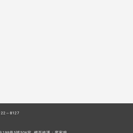
122～8127
街199巷5號506室 網頁維護：
廖家鳴​