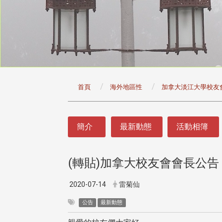
:::
首頁
海外地區性
加拿大淡江大學校友
:::
簡介
最新動態
活動相簿
(轉貼)加拿大校友會會長公告
頭版 熱門焦點
頭版 熱門焦點
治大學主任秘書曾守正率隊
十四載深耕校友情誼 校友
2020-07-14
雷菊仙
訪校友處 深化校友工作交
執行長彭春陽榮退 校友感
共享實務經驗
相伴同行
公告
最新動態