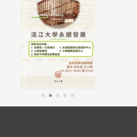
母校配合「個人資
行，並導入個資管
個人資料應盡善良
並於母校 ...