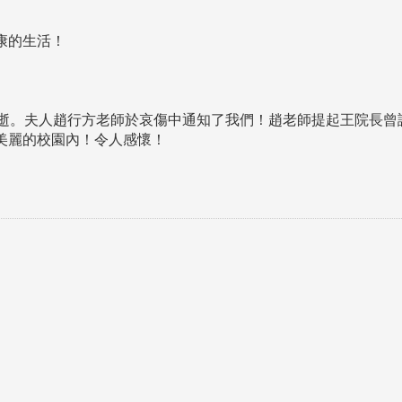
康的生活！
遠逝。夫人趙行方老師於哀傷中通知了我們！趙老師提起王院長曾
淡江大學於115年7月30日(四)舉
美麗的校園內！令人感懷！
辦布達暨單位主管交接典禮。115
7月
本校校長葛煥昭將於今(1
學年度校友服務暨資源發展 ...
深耕
月31日(五)任期屆滿。董
24日(三)下午5時 ...
2 版 校友會活動 (海
2 版 校友會活動 
外、縣市)
外、縣市)
台中市校友會拜會盧秀燕市
南加州校友會召開11
長 校友交流智慧治理凝聚向
理事會議 許宗由當選
心力
會長 並獲授權承辦
校友雙年會