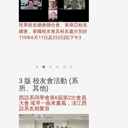
世界校友總會聯合會、東南亞校友
總會、泰國校友會及校友處分別於
7日(日)
115年6月11日及25日(四)下午3 ...
務中心
北加州校友會於115
開115
晚，參加由北加州
聯合會在Foster Ci ..
(系
3 版 校友會活動 (系
3 版 校友會
所、其他)
所、其他)
進會第2
西語系同學會第6屆第2次會員
第一屆淡韻盃歌
大會 瑤琴一曲來薰風，淡江西
賽公開抽籤 落
語系友相聚首
正、公開競賽精