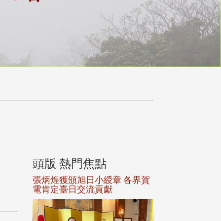
頭版 熱門焦點
頭版 熱門焦
選案報部
張炳煌獲頒旭日小綬章 各界賀
觀勢匯天下校友
聘范巽綠
電肯定臺日交流貢獻