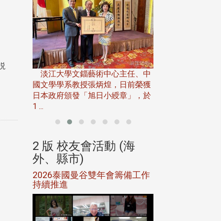
淡江大學推廣教育處
13日(六)舉辦「
説
淡江大學文錙藝術中心主任、中
屆開學典禮暨共識營，
15)年7
國文學學系教授張炳煌，日前榮獲
事會於6月
日本政府頒發「旭日小綬章」，於
1 ...
(海
2 版 校友會活動 (海
2 版 校友會
外、縣市)
外、縣市)
5年年中
2026泰國曼谷雙年會籌備工作
北加州校友會參
116年
持續推進
仲夏舞會 牛仔之
下屆世界
歡