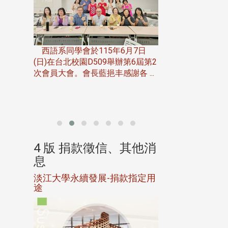
一次會員
在台北校
西語系同學會於115年6月7日
伯申研發
(日)在台北校園D509舉辦第6屆第2
次會員大會。會長藍挹丰感謝各 ...
由社團法人淡江大
合總會主辦的「淡
韻盃歌唱大賽」，於11
、其他消
4 版 捐款徵信、其他消
4 版 捐款
息
息
淡江大學永續發展-捐款指定用
校友個人資料保
途