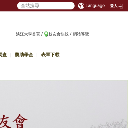
Language
登入
/
/
:::
淡江大學首頁
校友會快找
網站導覽
調查
獎助學金
表單下載