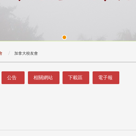
會
加拿大校友會
公告
相關網站
下載區
電子報
頭版 熱門焦點
頭版 熱門焦點
處
校友處新任執行長武士戎上
淡江大學董事會議改
念
任 攜手校友共創淡江新里程
聘任許輝煌為校長 新
董事