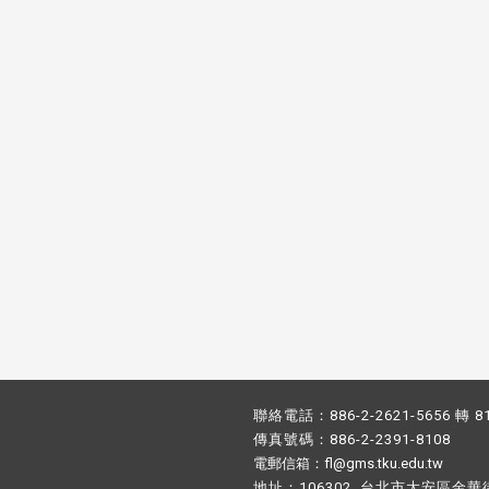
校配合「個人資料保護法」之施
，並導入個資管理，對於校友之
人資料應盡善良管理人之責任，
於母校 ...
聯絡電話：886-2-2621-5656 轉 8
傳真號碼：886-2-2391-8108
電郵信箱：fl@gms.tku.edu.tw
地址：106302 台北市大安區金華