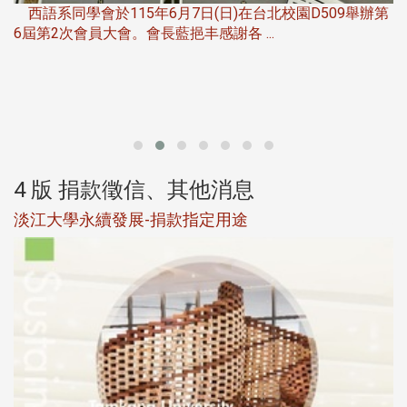
西語系同學會於115年6月7日(日)在台北校園D509舉辦第
6屆第2次會員大會。會長藍挹丰感謝各 ...
第
4 版 捐款徵信、其他消息
淡江大學永續發展-捐款指定用途