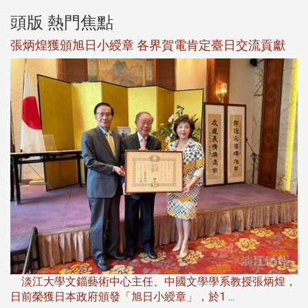
頭版 熱門焦點
新
張炳煌獲頒旭日小綬章 各界賀電肯定臺日交流貢獻
淡
下
淡江大學文錙藝術中心主任、中國文學學系教授張炳煌，
日前榮獲日本政府頒發「旭日小綬章」，於1 ...
董