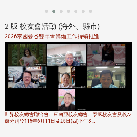
2 版 校友會活動 (海外、縣市)
選
2026泰國曼谷雙年會籌備工作持續推進
5
世界校友總會聯合會、東南亞校友總會、泰國校友會及校友
服
處分別於115年6月11日及25日(四)下午3 ...