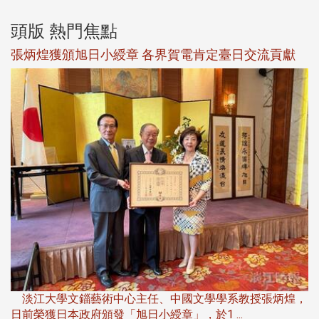
頭版 熱門焦點
新
張炳煌獲頒旭日小綬章 各界賀電肯定臺日交流貢獻
淡
下
淡江大學文錙藝術中心主任、中國文學學系教授張炳煌，
日前榮獲日本政府頒發「旭日小綬章」，於1 ...
董