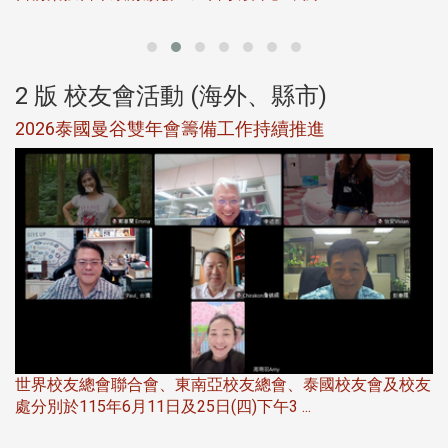
2 版 校友會活動 (海外、縣市)
選
2026泰國曼谷雙年會籌備工作持續推進
5
世界校友總會聯合會、東南亞校友總會、泰國校友會及校友
服
處分別於115年6月11日及25日(四)下午3 ...