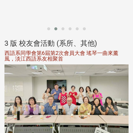
北
大
3 版 校友會活動 (系所、其他)
西語系同學會第6屆第2次會員大會 瑤琴一曲來薰
風，淡江西語系友相聚首
，