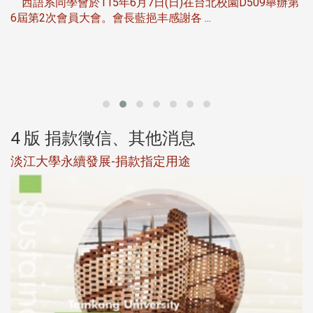
西語系同學會於115年6月7日(日)在台北校園D509舉辦第
6屆第2次會員大會。會長藍挹丰感謝各 ...
第
4 版 捐款徵信、其他消息
淡江大學永續發展-捐款指定用途
於