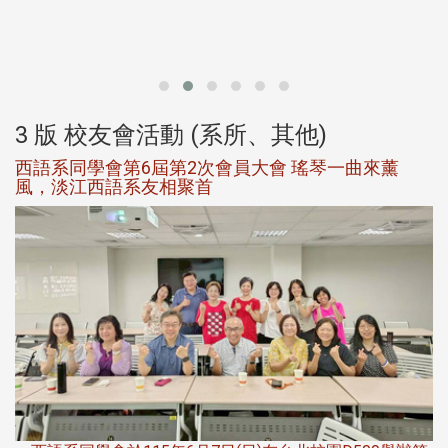
北
大
3 版 校友會活動 (系所、其他)
西語系同學會第6屆第2次會員大會 瑤琴一曲來薰
風，淡江西語系友相聚首
，