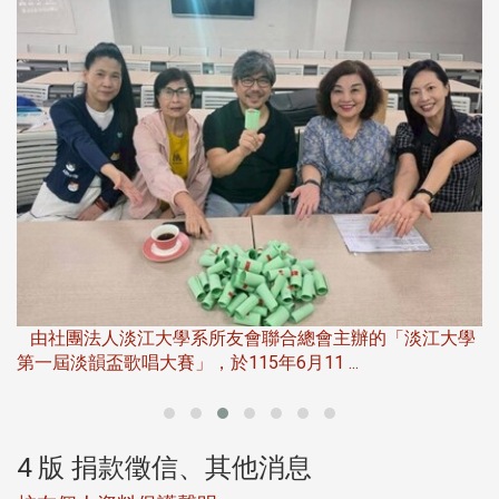
第
夜
由社團法人淡江大學系所友會聯合總會主辦的「淡江大學
第一屆淡韻盃歌唱大賽」，於115年6月11 ...
4 版 捐款徵信、其他消息