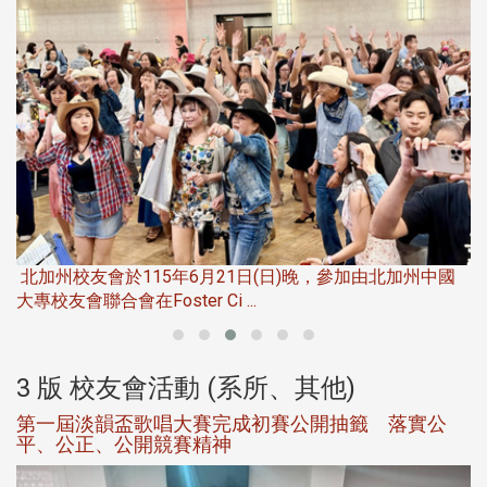
友
華
北加州校友會於115年6月21日(日)晚，參加由北加州中國
伴
大專校友會聯合會在Foster Ci ...
3 版 校友會活動 (系所、其他)
第一屆淡韻盃歌唱大賽完成初賽公開抽籤 落實公
平、公正、公開競賽精神