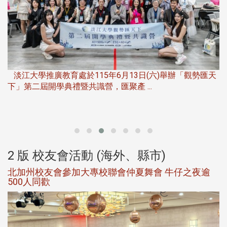
淡江大學推廣教育處於115年6月13日(六)舉辦「觀勢匯天
下」第二屆開學典禮暨共識營，匯聚產 ...
，
產
2 版 校友會活動 (海外、縣市)
北加州校友會參加大專校聯會仲夏舞會 牛仔之夜逾
500人同歡