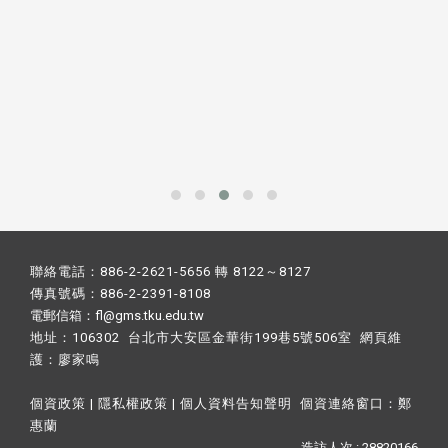
聯絡電話：886-2-2621-5656 轉 8122～8127
傳真號碼：886-2-2391-8108
電郵信箱：fl@gms.tku.edu.tw
地址：106302 台北市大安區金華街199巷5號506室 網頁維
護：
廖家鳴​
個資政策
|
隱私權政策
|
個人資料告知聲明
個資連絡窗口：
鄭
惠蘭
造訪人次 : 28820166