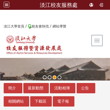
淡江校友服務處
/
/
:::
淡江大學首頁
校友會快找
網站導覽
Toggle 
:::
:::
簡介
最新動態
活動相簿
公告
相關網站
下載區
電子報