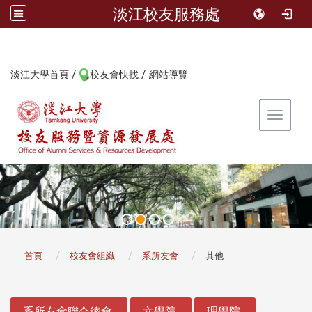
淡江校友服務處
/
/
:::
淡江大學首頁
校友會快找
網站導覽
Toggle 
:::
首頁
校友會組織
系所友會
其他
:::
系所友會聯合總會
文學院
理學院