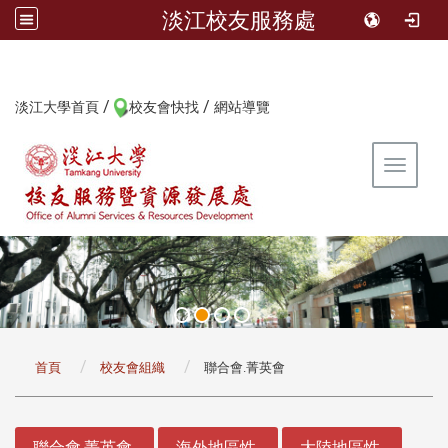
淡江校友服務處
/
/
:::
淡江大學首頁
校友會快找
網站導覽
Toggle 
:::
首頁
校友會組織
聯合會.菁英會
:::
聯合會.菁英會
海外地區性
大陸地區性