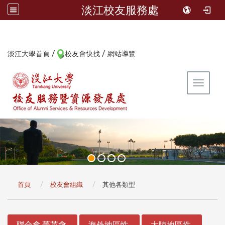
淡江校友服務處
/
/
:::
淡江大學首頁
校友會快找
網站導覽
Toggle 
:::
首頁
校友會組織
其他各類型
:::
聯合會.菁英會
海外地區性
大陸地區性