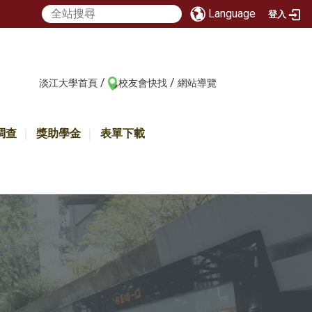
Language
登入
/
/
:::
淡江大學首頁
校友會快找
網站導覽
調查
獎助學金
表單下載