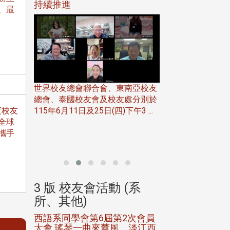
116年
持續推進
仲夏舞會 牛仔之
、最
下屆世界
歡
世界校友總會聯合會、東南亞校友
總會、泰國校友會及校友處分別於
7日(日)
115年6月11日及25日(四)下午3 ...
度校友
務中心
全球
北加州校友會於115
開115
攜手
晚，參加由北加州
聯合會在Foster Ci ..
(系
3 版 校友會活動 (系
3 版 校友會
所、其他)
所、其他)
進會第2
西語系同學會第6屆第2次會員
第一屆淡韻盃歌
大會 瑤琴一曲來薰風，淡江西
賽公開抽籤 落