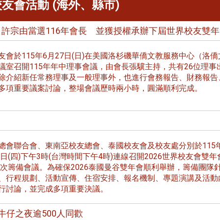
 校友會活動 (海外、縣市)
 許宗由當選116年會長 並獲授權承辦下屆世界校友雙
友會於115年6月27日(日)在美國洛杉磯華僑文教服務中心（洛僑
議室召開115年年中理事會議，由會長張驥主持，共有26位理事
跨業合作協進會第二屆第
除介紹新任常務理事及一般理事外，也進行會務報告、財務報告
香港校友會前會長葉雅琴學姐與
會
大會於6月5日下午7時，
多項重要議案討論，整場會議歷時兩小時，圓滿順利完成。
杜天寶學長一家，於115年6月4日
日
園D508室舉行，本校潘
(四)返校拜訪校友處，受到校友 ...
..
長、 ...
總會聯合會、東南亞校友總會、泰國校友會及校友處分別於115
5日(四)下午3時(台灣時間下午4時)連線召開2026世界校友會雙年
12次籌備會議。為確保2026泰國曼谷雙年會順利舉辦，籌備團隊
、行程規劃、活動宣傳、住宿安排、報名機制、專題演講及活動
消
4 版 捐款徵信、其他消
4 版 捐款徵信
行討論，並完成多項重要決議。
息
息
歡迎使用「淡江大學校園徵才
捐款芳名錄
牛仔之夜逾500人同歡