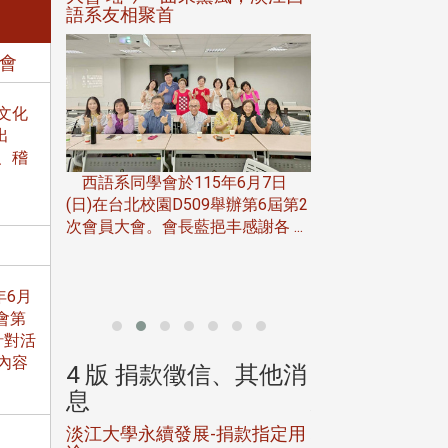
語系友相聚首
正、公開競賽精
年會
文化
出
一次會員
、稽
在台北校
西語系同學會於115年6月7日
伯申研發
(日)在台北校園D509舉辦第6屆第2
次會員大會。會長藍挹丰感謝各 ...
由社團法人淡江大
合總會主辦的「淡
韻盃歌唱大賽」，於11
年6月
會第
針對活
內容
、其他消
4 版 捐款徵信、其他消
4 版 捐款
息
息
淡江大學永續發展-捐款指定用
校友個人資料保