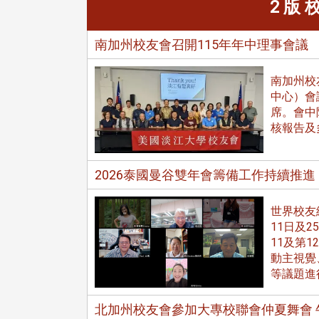
2 版
南加州校友會召開115年年中理事會議
南加州校
中心）會
席。會中
在連日大雨陰霾下，風保系友
核報告及
在115年6月27日(六)舉辦的一
遊，神奇迎來超幸運好天氣。大 .
江大學電子與電機系友會於115
2026泰國曼谷雙年會籌備工作持續推進
6月28日在台北校區盛大舉辦
無人科技與前瞻應用論壇」，特
請 ...
世界校友
11日及2
11及第
動主視覺
4 版 捐款徵信、其他消
4 版 捐款徵信、其他
等議題進
息
息
友個人資料保護聲明
歡迎訂閱校友e報！
北加州校友會參加大專校聯會仲夏舞會 