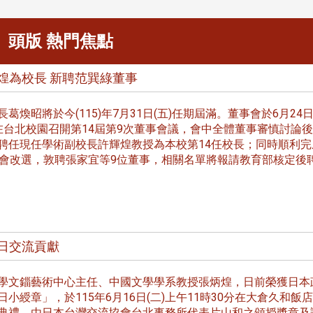
頭版 熱門焦點
煌為校長 新聘范巽綠董事
煥昭將於今(115)年7月31日(五)任期屆滿。董事會於6月24日
在台北校園召開第14屆第9次董事會議，會中全體董事審慎討論
聘任現任學術副校長許輝煌教授為本校第14任校長；同時順利完
事會改選，敦聘張家宜等9位董事，相關名單將報請教育部核定後
日交流貢獻
文錙藝術中心主任、中國文學學系教授張炳煌，日前榮獲日本
小綬章」，於115年6月16日(二)上午11時30分在大倉久和飯店
典禮，由日本台灣交流協會台北事務所代表片山和之頒授獎章及