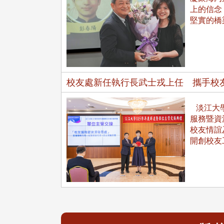
上的信念
堅實的橋
校友處新任執行長武士戎上任 攜手校
東校友會於115年6月10日(三)
台北市校友會於6月6日(六)舉辦
淡江大學
16日(二)，27名校友夥伴一同前
「新店瑠公圳知性健行活動」
服務暨資
中國寧夏省參訪，活 ...
領隊温明正學長與副領隊呂惠
校友情誼
姐的精 ...
開創校友
 版 校友會活動 (系
3 版 校友會活動 (系
所、其他)
所、其他)
機系友會第3屆第4次理監事
風保系友會蘭陽探梅漫遊 齊
議暨系友論壇
共譜初夏歡樂樂章