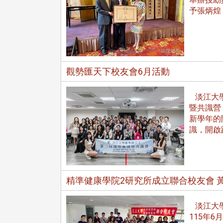
予張炳煌
觀勢匯天下校友會6月活動
淡江大學
暨共識營
新學年的
識，開啟
精準健康學院2研究所成立聯合校友會 
頭版 熱門焦點
頭版 熱門焦點
淡江大學
115年