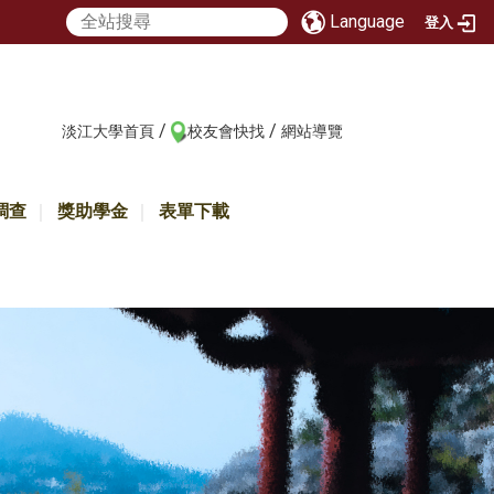
Language
登入
/
/
:::
淡江大學首頁
校友會快找
網站導覽
調查
獎助學金
表單下載