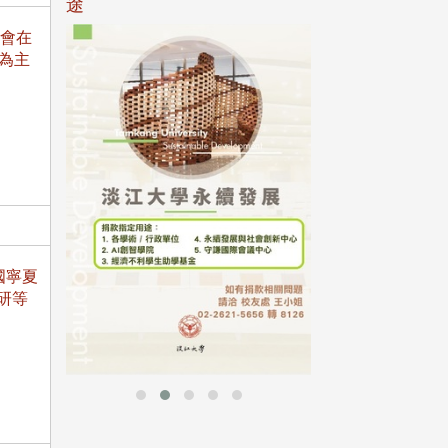
途
合會在
」為主
母校配合「個人資
行，並導入個資管
個人資料應盡善良
並於母校 ...
國寧夏
研等