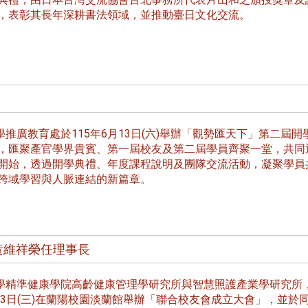
，表彰其長年深耕書法領域，並推動臺日文化交流。
推廣教育處於115年6月13日(六)舉辦「觀勢匯天下」第二屆開
，匯聚產官學界貴賓、第一屆校友及第二屆學員齊聚一堂，共同
開始，透過開學典禮、年度課程說明及團隊交流活動，凝聚學員
跨域學習與人脈連結的新篇章。
黃維祥榮任理事長
頭版 熱門焦點
頭版 熱門焦點
精準健康學院高齡健康管理學研究所與智慧照護產業學研究所
6月3日(三)在蘭陽校園淡蘭館舉辦「聯合校友會成立大會」，並於