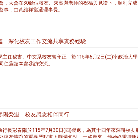
處
校友處新任執行長武士戎上
淡江大學董事會議改
會，大會在30餘位校友、來賓與老師的祝福與見證下，順利完成
念
任 攜手校友共創淡江新里程
聘任許輝煌為校長 新
監事，由黃維祥當選理事長。
董事
處 深化校友工作交流共享實務經驗
主任秘書、中文系校友曾守正，於115年6月2日(二)率政治大
同仁蒞臨本處參訪交流。
淡江大學於115年7月30日(四)舉
辦布達暨單位主管交接典禮。115
7月
本校校長葛煥昭將於今(1
學年度校友服務暨資源發展 ...
深耕
月31日(五)任期屆滿。董
24日(三)下午5時 ...
春陽榮退 校友感念相伴同行
2 版 校友會活動 (海
2 版 校友會活動 
外、縣市)
外、縣市)
行長彭春陽於115年7月30日(四)榮退，為其十四年來深耕校友
台中市校友會拜會盧秀燕市
南加州校友會召開11
外校友情誼的重要歷程畫下圓滿句點。一路走來，他始終秉持服