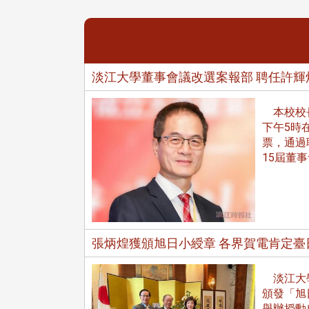
淡江大學董事會議改選案報部 聘任許輝
本校校長葛
下午5時
票，通過
15屆董
張炳煌獲頒旭日小綬章 各界賀電肯定臺
淡江大學
頒發「旭日
舉辦授勳