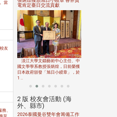
選案報部
張炳煌獲頒旭日小綬章 各界賀
觀勢匯天下校友
。當
聘范巽綠
電肯定臺日交流貢獻
學校友
淡江大學推廣教育處
13日(六)舉辦「
淡江大學文錙藝術中心主任、中
屆開學典禮暨共識營，
15)年7
國文學學系教授張炳煌，日前榮獲
事會於6月
日本政府頒發「旭日小綬章」，於
1 ...
(海
2 版 校友會活動 (海
2 版 校友會
外、縣市)
外、縣市)
服務、
5年年中
2026泰國曼谷雙年會籌備工作
北加州校友會參
務至