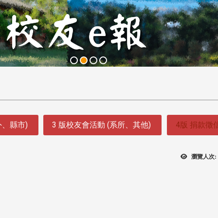
外、縣市)
3 版校友會活動 (系所、其他)
4版 捐款徵
瀏覽人次: