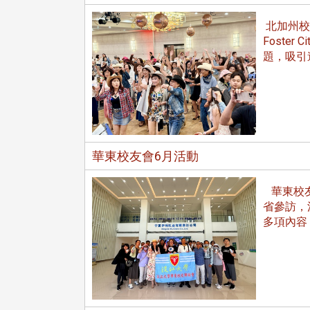
北加州校
Foste
題，吸引
校配合「個人資料保護法」之施
，並導入個資管理，對於校友之
人資料應盡善良管理人之責任，
於母校 ...
華東校友會6月活動
華東校友會
省參訪，
多項內容