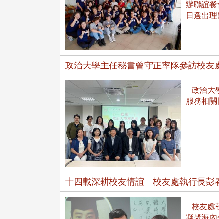
治大學主任秘書曾守正率隊
十四載深耕校友情誼 校友
辦聯誼餐
訪校友處 深化校友工作交
執行長彭春陽榮退 校友感
日選出理
共享實務經驗
相伴同行
政治大學主任秘書曾守正率隊參訪校友
政治大學
服務相關
治大學主任秘書、中文系校友
校友處執行長彭春陽於115年
守正，於115年6月2日(二)率政
30日(四)榮退，為其十四年來
大學校友服務相關同仁蒞臨本 ...
校友服務、凝聚海內外校友情 ...
十四載深耕校友情誼 校友處執行長彭
 版 校友會活動 (海
2 版 校友會活動 (海
外、縣市)
外、縣市)
校友處執
東校友會6月活動
台北市校友會6月份活動
凝聚海內