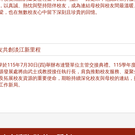
長 校友交流智慧治理凝聚向
理事會議 許宗由當選
，以真誠、熱忱與堅持陪伴校友，成為連結母校與校友間最溫暖
心力
會長 並獲授權承辦
梁，也在無數校友心中留下深刻且珍貴的回憶。
校友雙年會
友共創淡江新里程
南加州校友會於115年6月2
於115年7月30日(四)舉辦布達暨單位主管交接典禮。115學年
台中市校友會於115年6月24日
在美國洛杉磯華僑文教服
，在
源發展處將由武士戎教授接任執行長，肩負推動校友服務、凝聚
(三)舉辦拜會台中市政府活動。參
（洛僑文化中心）會議室召
玲學
及拓展校友資源的重要使命，期盼持續深化校友與母校的連結，
訪團由母校戰略所所長李大中、 ...
...
工作新局。
3 版 校友會活動 (系
3 版 校友會活動 
所、其他)
所、其他)
聚
【校友來訪】香港校友會前會
邱孝賢接任跨業合作協
長葉雅琴、杜天寶學長
屆理事長