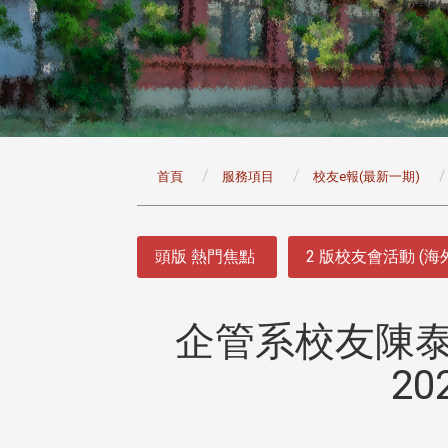
:::
首頁
服務項目
校友e報(最新一期)
:::
頭版 熱門焦點
2 版校友會活動 (海
企管系校友陳
2