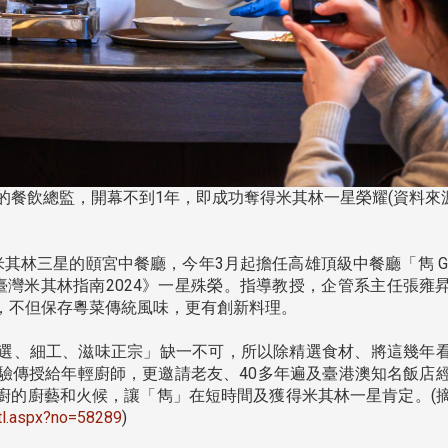
」的餐飲總監，開幕不到1年，即成功奪得米其林一星榮耀(資料來
其林三星的頤宮中餐廳，今年3月起擔任高雄頂級中餐廳「雋 G
臺灣米其林指南2024》一星殊榮。指導教授，企管系主任張雍
，不但保存粵菜傳統風味，更有創新料理。
選、細工、滋味正宗」缺一不可，所以除精選食材、將這幾年
驗傳授給年輕廚師，更邀請老友、40多年遍及臺港澳知名飯店
廚的廚藝和火候，讓「雋」在短時間及獲得米其林一星肯定。(
頭版 熱門焦點
頭版 熱門焦點
dtl.aspx?no=58289
)