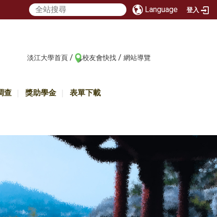
Language
登入
/
/
:::
淡江大學首頁
校友會快找
網站導覽
調查
獎助學金
表單下載