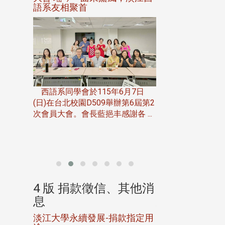
語系友相聚首
正、公開競賽精
一次會員
在台北校
西語系同學會於115年6月7日
伯申研發
(日)在台北校園D509舉辦第6屆第2
次會員大會。會長藍挹丰感謝各 ...
由社團法人淡江大
合總會主辦的「淡
韻盃歌唱大賽」，於11
、其他消
4 版 捐款徵信、其他消
4 版 捐款
息
息
淡江大學永續發展-捐款指定用
校友個人資料保