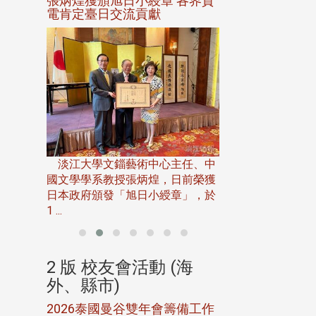
選案報部
張炳煌獲頒旭日小綬章 各界賀
觀勢匯天下校友
聘范巽綠
電肯定臺日交流貢獻
淡江大學推廣教育處
13日(六)舉辦「
淡江大學文錙藝術中心主任、中
屆開學典禮暨共識營，
15)年7
國文學學系教授張炳煌，日前榮獲
事會於6月
日本政府頒發「旭日小綬章」，於
1 ...
(海
2 版 校友會活動 (海
2 版 校友會
外、縣市)
外、縣市)
5年年中
2026泰國曼谷雙年會籌備工作
北加州校友會參