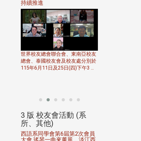
116年
持續推進
仲夏舞會 牛仔之
下屆世界
歡
世界校友總會聯合會、東南亞校友
總會、泰國校友會及校友處分別於
7日(日)
115年6月11日及25日(四)下午3 ...
務中心
北加州校友會於115
開115
晚，參加由北加州
聯合會在Foster Ci ..
(系
3 版 校友會活動 (系
3 版 校友會
所、其他)
所、其他)
進會第2
西語系同學會第6屆第2次會員
第一屆淡韻盃歌
大會 瑤琴一曲來薰風，淡江西
賽公開抽籤 落