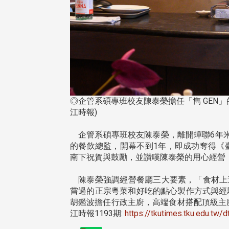
◎企管系碩專班校友陳泰榮擔任「雋 GEN
江時報)
企管系碩專班校友陳泰榮，離開蟬聯6年米
的餐飲總監，開幕不到1年，即成功奪得《
南下祝賀與鼓勵，並讚嘆陳泰榮的用心經營
陳泰榮強調經營餐廳三大要素，「食材上
嘗過的正宗粵菜和好吃的點心製作方式與經
胡鑑波擔任行政主廚，高端食材搭配頂級主
頭版 熱門焦點
頭版 熱門焦點
江時報1193期:
https://tkutimes.tku.edu.tw/