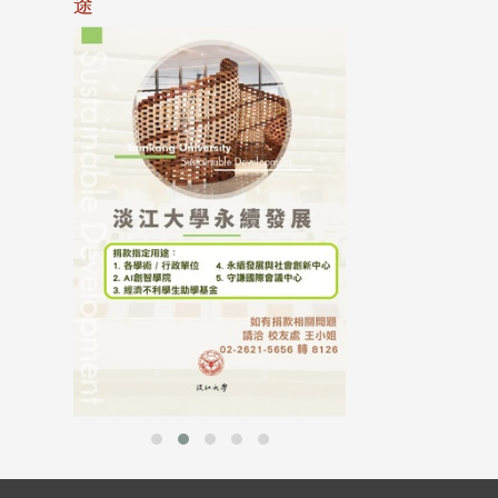
途
母校配合「個人資
行，並導入個資管
個人資料應盡善良
並於母校 ...