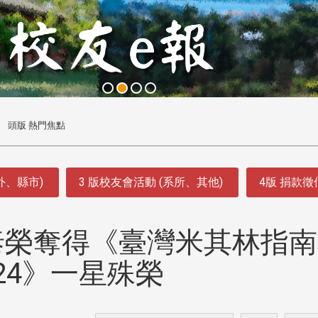
頭版 熱門焦點
外、縣市)
3 版校友會活動 (系所、其他)
4版 捐款
泰榮奪得《臺灣米其林指南
024》一星殊榮