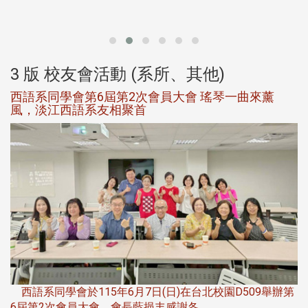
北
大
3 版 校友會活動 (系所、其他)
西語系同學會第6屆第2次會員大會 瑤琴一曲來薰
風，淡江西語系友相聚首
，
西語系同學會於115年6月7日(日)在台北校園D509舉辦第
6屆第2次會員大會。會長藍挹丰感謝各 ...