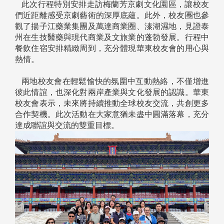
此次行程特別安排走訪梅蘭芳京劇文化園區，讓校友
們近距離感受京劇藝術的深厚底蘊。此外，校友團也參
觀了揚子江藥業集團及萬達商業圈、溱湖濕地，見證泰
州在生技醫藥與現代商業及文旅業的蓬勃發展。行程中
餐飲住宿安排精緻周到，充分體現華東校友會的用心與
熱情。
兩地校友會在輕鬆愉快的氛圍中互動熱絡，不僅增進
彼此情誼，也深化對兩岸產業與文化發展的認識。華東
校友會表示，未來將持續推動全球校友交流，共創更多
合作契機。此次活動在大家意猶未盡中圓滿落幕，充分
達成聯誼與交流的雙重目標。