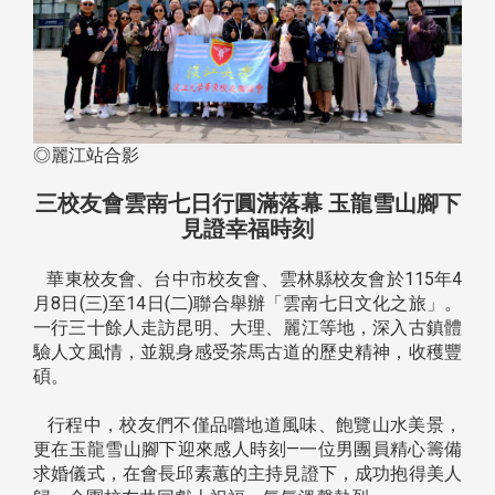
◎麗江站合影
三校友會雲南七日行圓滿落幕 玉龍雪山腳下
見證幸福時刻
華東校友會、台中市校友會、雲林縣校友會於115年4
月8日(三)至14日(二)聯合舉辦「雲南七日文化之旅」。
一行三十餘人走訪昆明、大理、麗江等地，深入古鎮體
驗人文風情，並親身感受茶馬古道的歷史精神，收穫豐
碩。
行程中，校友們不僅品嚐地道風味、飽覽山水美景，
更在玉龍雪山腳下迎來感人時刻—一位男團員精心籌備
求婚儀式，在會長邱素蕙的主持見證下，成功抱得美人