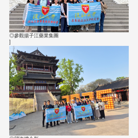
◎參觀揚子江藥業集團
]