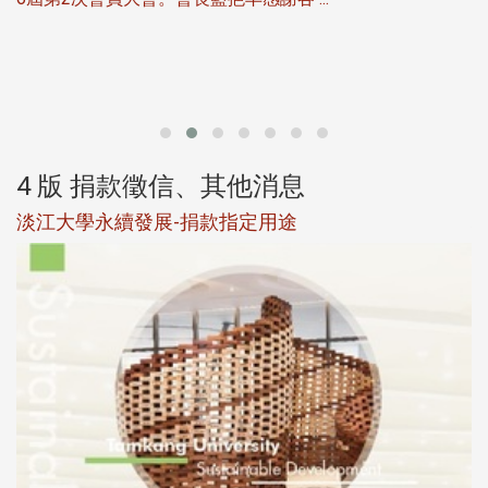
第
4 版 捐款徵信、其他消息
淡江大學永續發展-捐款指定用途
於