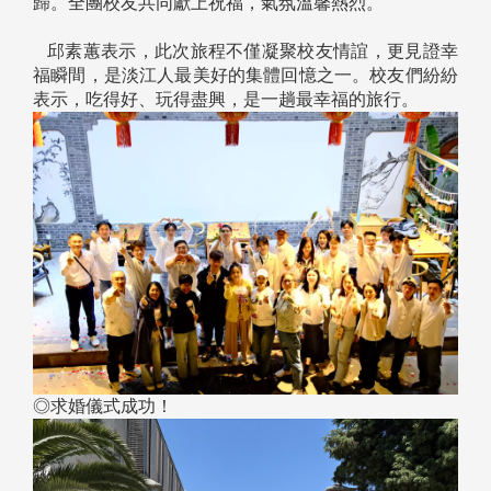
歸。全團校友共同獻上祝福，氣氛溫馨熱烈。
邱素蕙表示，此次旅程不僅凝聚校友情誼，更見證幸
福瞬間，是淡江人最美好的集體回憶之一。校友們紛紛
表示，吃得好、玩得盡興，是一趟最幸福的旅行。
◎求婚儀式成功！