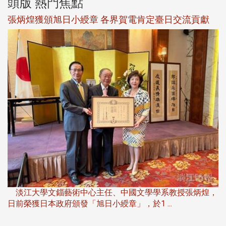
頭版 熱門焦點
新
張炳煌獲頒旭日小綬章 各界賀電肯定臺日交流貢獻
淡
下
淡江大學文錙藝術中心主任、中國文學學系教授張炳煌，
日前榮獲日本政府頒發「旭日小綬章」，於1 ...
董