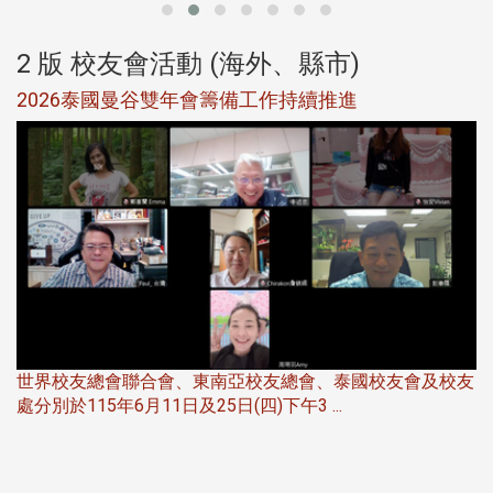
2 版 校友會活動 (海外、縣市)
選
2026泰國曼谷雙年會籌備工作持續推進
5
世界校友總會聯合會、東南亞校友總會、泰國校友會及校友
服
處分別於115年6月11日及25日(四)下午3 ...