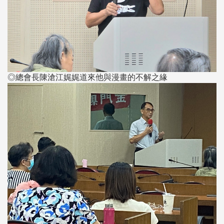
◎總會長陳滄江娓娓道來他與漫畫的不解之緣