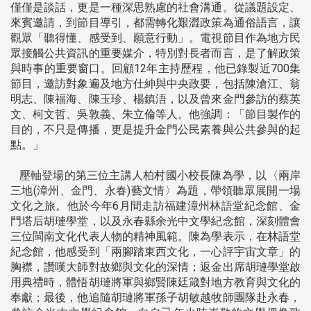
僅僅是談話，更是一種深思熟慮的社會溝通。從議題設定、
來賓邀請，到節目導引，都需轉化艱澀政策為通俗語言，讓
觀眾「聽得懂、感受到、願意行動」。電視節目作為地方民
眾接觸公共資訊的重要媒介，特別對長者而言，是了解政策
與時事的重要窗口。回顧12年主持歷程，他已錄製近700集
節目，邀訪對象遍及地方仕紳與中央政要，包括陳滄江、翁
明志、陳福海、陳玉珍、楊鎮浯，以及曾來金門參訪的蔡英
文、柯文哲、吳敦義、朱立倫等人。他強調：「節目製作的
目的，不只是傳播，更是提升金門公民素養與公共參與的起
點。」
壓軸登場的第三位主講人柏村國小校長陳為學，以〈兩岸
三地(漳州、金門、永春)藝文情〉為題，帶領聽眾展開一場
文化之旅。他於今年6月間走訪福建漳州林語堂紀念館、金
門塔后胡璉學堂，以及永春縣余光中文學紀念館，深刻體會
三位閩南文化代表人物的精神風範。陳為學表示，在林語堂
紀念館，他感受到「兩腳踏東西文化，一心評宇宙文章」的
胸襟，讚嘆大師對故鄉與文化的深情；返金出席胡璉學堂啟
用典禮時，體悟胡璉將軍與鄉賢陳廷箴對地方教育與文化的
奉獻；最後，他追隨胡璉將軍孫子胡敏越牧師團隊赴永春，