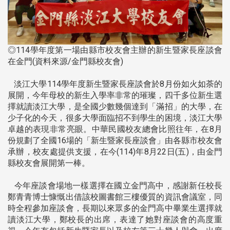
◎114學年度第一場由縣市校友會主辦的新生暨家長座談會
在金門(資料來源/金門縣校友會)
淡江大學114學年度新生暨家長座談會於8月份如火如荼的
展開，今年母校的新生入學率非常的璀璨，四千多位新生選
擇就讀淡江大學，是全國少數幾個達到「滿招」的大學，在
少子化的今天，很多大學面臨招不到學生的困境，淡江大學
卓越的表現非常亮眼。中華民國校友總會比照往年，在8月
份規劃了全國16場的「新生暨家長座談會」由各縣市校友會
承辦，校友處提供支援，在今(114)年8月22日(五)，由金門
縣校友會展開第一棒。
今年座談會場地一樣選擇在國立金門高中，感謝新任校長
鄭青青博士慷慨出借該校圖書館三樓優質的資訊會議室，同
時全程參加座談會，長期以來眾多的金門高中畢業生選擇就
讀淡江大學，鄭校長的出席，表達了她對座談會的高度重