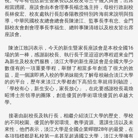
視。今年有包括新生暨家長以及校友等三十幾人與會，出席
相當踴躍。座談會由本會理事長楊忠逸主持，母校行政副校
長林俊宏、校友處執行長彭春陽教授特別跨海前來說明與指
導，中華民國校友總會總會長陳滄江、監事長李有忠、金門
縣校友會創會理事長李福生、總幹事陳清雄以及校友皆出席
座談會。
陳滄江致詞表示，今天的新生暨家長座談會是本校全國16
場的第一棒，感謝副校長、執行長千里迢迢的專程趕來金門
為新生及校友們服務，淡江大學的新生座談會是全國大學少
數僅有的一項重要學程，舉辦了相當多年創造了很大的效
益，是一個讓即將入校的學弟妹能先了解母校融合淡江大學
的的平台，歷年來淡江大學都創下高招生率就得到驗證，
「學校有心，新生安心，家長放心」，在此要感謝校長葛煥
昭博士所領導的團隊，創造優質的學術環境優質的卓越大
學。
接著由副校長及執行長，相繼介紹淡江大學的歷史、學校
的不同校園、優質的學習環境、教學資源、選課生活以及未
來性，他們表示，淡江大學是全國企業蟬聯28年的最愛，在
各項指標都是私校第一名甚至超過國立大學，淡江大學擁有