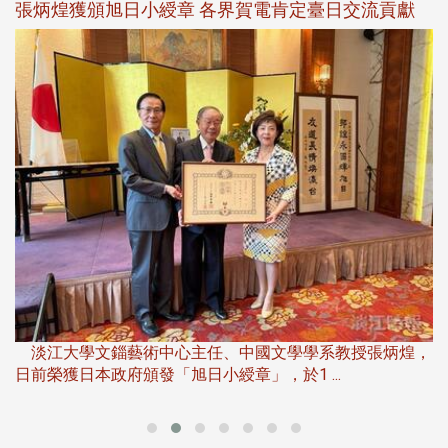
新
張炳煌獲頒旭日小綬章 各界賀電肯定臺日交流貢獻
淡
下
淡江大學文錙藝術中心主任、中國文學學系教授張炳煌，
日前榮獲日本政府頒發「旭日小綬章」，於1 ...
董