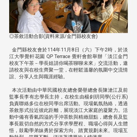
◎茶敘活動合影(資料來源/金門縣校友會)
金門縣校友會於114年11月8日（六）下午2時，於淡
江大學覺軒花園 QP Terrace 覺軒會館舉辦「淡江金門
校友下午茶－學長姐請你喝茶聊聊未來」交流活動，邀
請校友與在校生齊聚一堂，在輕鬆溫馨的氛圍中交流情
誼、分享人生與職涯經驗。
本次活動由中華民國校友總會榮譽總會長陳滄江及前
監事長李有忠學長主持，在校生由楊釗玥同學(公行系)
負責聯絡多位在校同學出席活動。現場氣氛熱絡，透過
茶敘形式拉近彼此距離，展現淡江大家庭的凝聚力。活
動中備有香氣四溢的手沖茶飲與精緻甜點，總會長及監
事長親切自然的方式分享求學歷程、職場心得與人生體
悟，鼓勵學弟妹勇於探索方向、踏實規劃未來。現場互