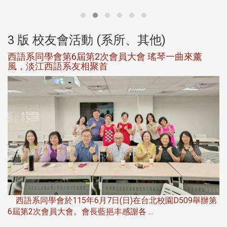
3 版 校友會活動 (系所、其他)
西語系同學會第6屆第2次會員大會 瑤琴一曲來薰
風，淡江西語系友相聚首
，
西語系同學會於115年6月7日(日)在台北校園D509舉辦第
6屆第2次會員大會。會長藍挹丰感謝各 ...