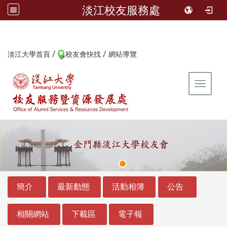
淡江校友服務處
/
/
:::
淡江大學首頁
校友會快找
網站導覽
Toggle 
:::
:::
簡介
最新動態
活動相簿
公告
相關網站
下載區
電子報