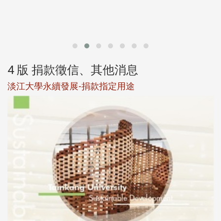
第
4 版 捐款徵信、其他消息
淡江大學永續發展-捐款指定用途
於