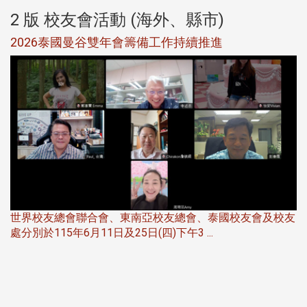
2 版 校友會活動 (海外、縣市)
選
2026泰國曼谷雙年會籌備工作持續推進
5
世界校友總會聯合會、東南亞校友總會、泰國校友會及校友
服
處分別於115年6月11日及25日(四)下午3 ...
北
大