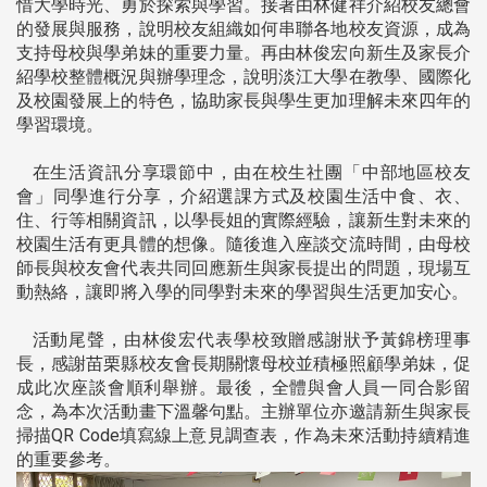
惜大學時光、勇於探索與學習。接著由林健祥介紹校友總會
的發展與服務，說明校友組織如何串聯各地校友資源，成為
支持母校與學弟妹的重要力量。再由林俊宏向新生及家長介
紹學校整體概況與辦學理念，說明淡江大學在教學、國際化
及校園發展上的特色，協助家長與學生更加理解未來四年的
學習環境。
在生活資訊分享環節中，由在校生社團「中部地區校友
會」同學進行分享，介紹選課方式及校園生活中食、衣、
住、行等相關資訊，以學長姐的實際經驗，讓新生對未來的
校園生活有更具體的想像。隨後進入座談交流時間，由母校
師長與校友會代表共同回應新生與家長提出的問題，現場互
動熱絡，讓即將入學的同學對未來的學習與生活更加安心。
活動尾聲，由林俊宏代表學校致贈感謝狀予黃錦榜理事
長，感謝苗栗縣校友會長期關懷母校並積極照顧學弟妹，促
成此次座談會順利舉辦。最後，全體與會人員一同合影留
念，為本次活動畫下溫馨句點。主辦單位亦邀請新生與家長
掃描QR Code填寫線上意見調查表，作為未來活動持續精進
的重要參考。