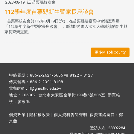
2023-08-19
苗栗縣校友會
112學年度苗栗縣新生暨家長座談會
苗栗縣校友會於112年8月19日(六)，在苗栗縣建臺高中會議室舉辦
「112學年度新生暨家長座談會」，邀請即將進入淡江大學就讀的新生與
家長齊聚交流。
更多Miaoli County
聯絡電話：886-2-2621-5656 轉 8122～8127
傳真號碼：886-2-2391-8108
電郵信箱：fl@gms.tku.edu.tw
地址：106302 台北市大安區金華街199巷5號506室 網頁維
護：
廖家鳴​
個資政策
|
隱私權政策
|
個人資料告知聲明
個資連絡窗口：
鄭
惠蘭
造訪人次 : 28892284