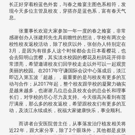
长正好穿着粉蓝色外套，与春之飨宴主图色系相符，发
现今天多位主管及校友，穿搭亦是蓝色系，富有春天气
息。
张董事长欢迎大家参加一年一度的春之飨宴，非常
感谢创办人张建邦先生具前瞻性的想法，学校有两次全
校性校友返校活动，除了校庆以外，张创办人特别定在
3月，是因为有很多人这个时候都会去日本看樱花，也
会去阳明山赏樱，其实淡水校园的樱花及杜鹃花开得非
常漂亮，希望邀请校友们回学校走走以外可以一起观赏
美丽的校园。在2017年守谦国际会议中心落成后，淡江
即迈入第五波「超越」，最重要的是与校友有更多的互
动与合作；从2017年起，整个校友跟学校的凝聚力确实
是越来越多，也谢谢几位总会及校友会的总会长和理事
长们，对学校的尽心尽力及支持。今天很高兴看到有莲
厅满座，那么多的校友返校，希望跟校友们有更多的互
动，及淡江永续成长，祝福大家健康快乐，事业顺利。
而讲者台安医院曾主任，从事落发治疗植发相关将
近22年，跟大家分享，除了2个眼珠外，其他都是皮肤