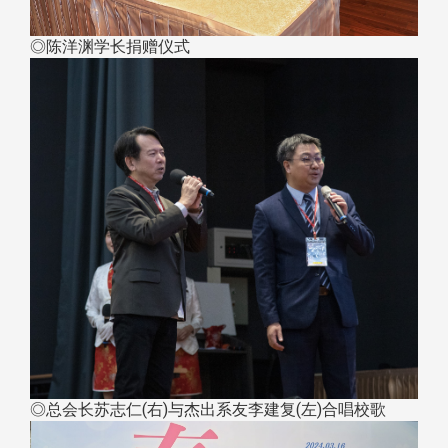
◎陈洋渊学长捐赠仪式
◎总会长苏志仁(右)与杰出系友李建复(左)合唱校歌