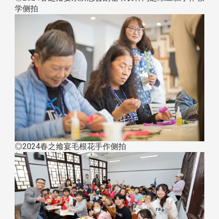
学侧拍
◎2024春之飨宴毛根花手作侧拍