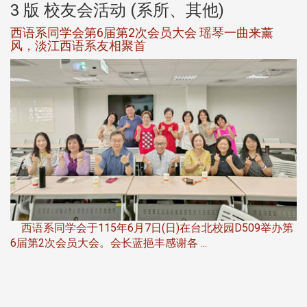
3 版 校友会活动 (系所、其他)
西语系同学会第6届第2次会员大会 瑶琴一曲来薰
风，淡江西语系友相聚首
，
西语系同学会于115年6月7日(日)在台北校园D509举办第
6届第2次会员大会。会长蓝挹丰感谢各 ...
第