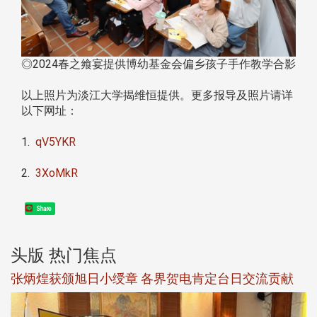
◎2024春之飨宴提供博幼基金会偏乡孩子手作教学合影
以上照片为淡江大学揭维恒提供。更多报导及照片请详
以下网址：
1.
qV5YKR
2.
3XoMkR
Share
头版 热门焦点
章 各界贺电肯定台日交流贡献
观势汇天下校友会6月活