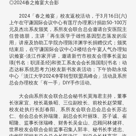
◎2024春之飨宴大合影
2024「春之飨宴」校友返校活动，于3月16日(六)
上午在守谦国际会议中心有莲厅办理累计捐款50-100万
元及杰出系友颁奖，系所友会联合总会邀请台安医院主
任曾德朋，主讲「再生医学于雄性基因型态落发的应
用」讲座及协助工学院办理陈洋渊学长捐赠仪式；颁奖
结束后，在守谦国际会议中心3楼结合午宴人气办理知
识飨宴-淡江作家开讲，邀请新竹市校友会理事长蓝如
瑛(书名：职涯圣经)和资工系友会会长陈国彰(书名：动
态达标系统思考力)校友新书发表活动；下午协助永续
中心「淡江大学2024净零转型联盟高峰会」活动及系所
总会办理校友「有一手」DIY手作活动。
大会由系所友会联合总会秘书长莫海君主持，董事
长张家宜、校长葛焕昭、三位副校长、前校长赵荣耀、
校友处执行长彭春阳、系所友会联合总会总会长苏志
仁、创会总会长孙瑞隆、副总会长叶丽珠、苏子诚、崔
昭隆、监事长张瑞峰、财务长吴金山、总顾问林健祥、
世界校友会联合会前监事召集人郭丰、秘书长李述忠、