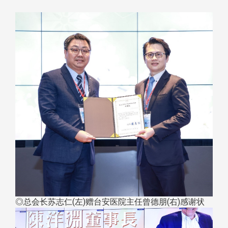
◎总会长苏志仁(左)赠台安医院主任曾德朋(右)感谢状