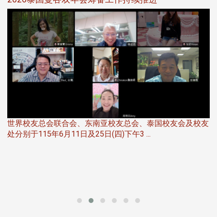
50
世界校友总会联合会、东南亚校友总会、泰国校友会及校友
处分别于115年6月11日及25日(四)下午3 ...
北加
大专校