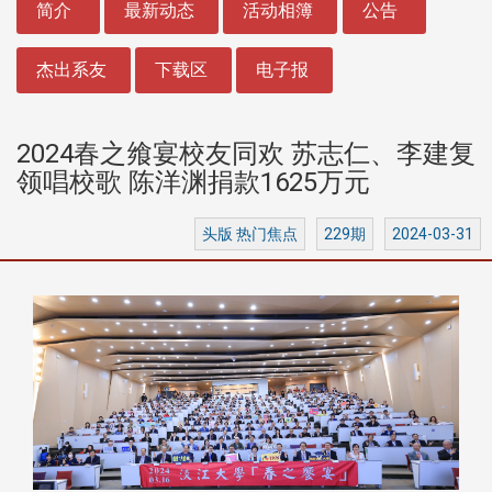
简介
最新动态
活动相簿
公告
杰出系友
下载区
电子报
2024春之飨宴校友同欢 苏志仁、李建复
领唱校歌 陈洋渊捐款1625万元
头版 热门焦点
229期
2024-03-31