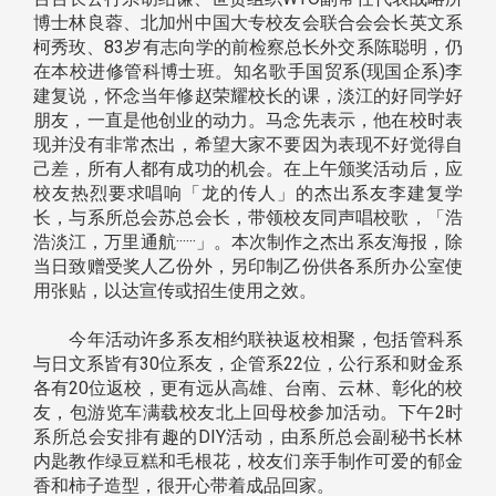
博士林良蓉、北加州中国大专校友会联合会会长英文系
柯秀玫、83岁有志向学的前检察总长外交系陈聪明，仍
在本校进修管科博士班。知名歌手国贸系(现国企系)李
建复说，怀念当年修赵荣耀校长的课，淡江的好同学好
朋友，一直是他创业的动力。马念先表示，他在校时表
现并没有非常杰出，希望大家不要因为表现不好觉得自
己差，所有人都有成功的机会。在上午颁奖活动后，应
校友热烈要求唱响「龙的传人」的杰出系友李建复学
长，与系所总会苏总会长，带领校友同声唱校歌，「浩
浩淡江，万里通航······」。本次制作之杰出系友海报，除
当日致赠受奖人乙份外，另印制乙份供各系所办公室使
用张贴，以达宣传或招生使用之效。
今年活动许多系友相约联袂返校相聚，包括管科系
与日文系皆有30位系友，企管系22位，公行系和财金系
各有20位返校，更有远从高雄、台南、云林、彰化的校
友，包游览车满载校友北上回母校参加活动。下午2时
系所总会安排有趣的DIY活动，由系所总会副秘书长林
内匙教作绿豆糕和毛根花，校友们亲手制作可爱的郁金
香和柿子造型，很开心带着成品回家。