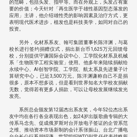
的范畴，包括头发、指甲等。而在外观上，头发占有重
要的价值；今天针对「再生医学于雄性基因型态落发的
应用」主讲，他介绍雄性秃的影响因素及治疗方式，更
表明现代医术进步，植发也是科技美学，如同对自己的
投资。
另外，化材系系友、翰可集团董事长陈洋渊，与葛
校长进行签约捐赠仪式，捐出新台币1,625万元回馈母
校，分别提供守谦国际会议中心、工学院化材系及机械
系「生物医学工程实验室」使用。他多年来陆续捐献给
永续中心、AI创智学院、工学院、航太系及先进量子计
算研究中心，已近3,500万元。陈洋渊谦称自己不是捐
很多，原本不想多说，但是看到世界知名大学校友捐献
无数，觉得若有更多人捐款，可以让母校发展继续发光
发亮。
系所总会颁发第12届杰出系友奖，今年52位杰出系
友中均在各行各业表现出色，如24岁出版歌曲专辑的大
传系马念先、促成俄罗斯对台开放电子签证的企管系范
之维、推动资本市场新制的会计系张振山、台北广播电
台台长公行系胡绍谦、世贸组织WTO副常任代表战略所