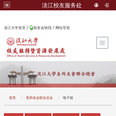
淡江校友服务处
/
/
:::
淡江大学首页
校友会快找
网站导览
Toggle 
:::
首页
系所友会联合总会
电子报
:::