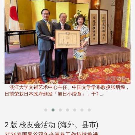
淡江大学推广教育处于115年
下」第二届开学典礼暨共识营，
主任、中国文学学系教授张炳煌，
日小绶章」，于1 ...
2 版 校友会活动 (海外、县市)
2
2026泰国曼谷双年会筹备工作持续推进
北加