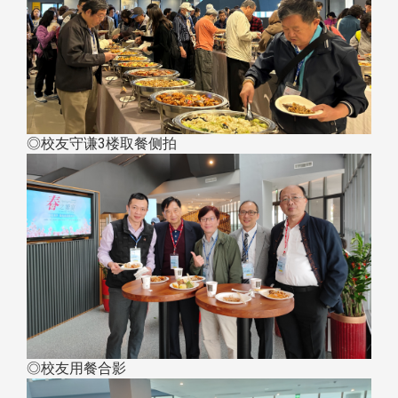
◎校友守谦3楼取餐侧拍
◎校友用餐合影