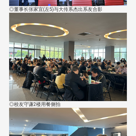
◎董事长张家宜(左5)与大传系杰出系友合影
◎校友守谦2楼用餐侧拍