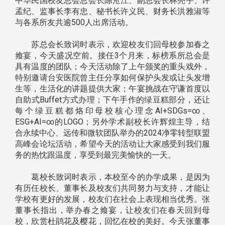
中华民国校友总会总会长陈沧江、副总会长林亮宇、许
孟纪、监事长李有忠、秘书长许义民、财务长洪雅淑等
与各系所友共逾500人出席活动。
苏总会长致词时表示，欢迎校友们回母校参加春之
飨宴，今天盛况空前。接任3个月来，标榜系所总会是
具有温度的团队；今天活动除了上午颁奖的重头戏外，
特别邀请台安医院曾主任分享如何保护头发或让头发增
生等，生活化的讲题提供大家；午宴挑战在守谦首度以
自助式Buffet方式办理；下午手作的绿豆糕部分，还让
每个绿豆糕都烙印母校核心理念AI+SDGs=∞、
ESG+AI=∞的LOGO；另外学术副校长许辉煌主导，结
合永续中心、远传和微软团队举办的2024净零转型联盟
高峰会论坛活动，希望今天的活动让大家感受到我们服
务的热忱跟温度，享受到最完美愉快的一天。
葛校长致词时表示，本校至今的办学成果，是因为
有历任校长、董事长及校友们共同努力与支持，才能让
学校有更好的发展，校友们在社会上表现相当优秀。张
董事长指出，举办春之飨宴，让校友们在春天回到母
校，欣赏杜鹃花及樱花，回忆在校的美好。今天张董事