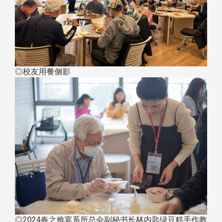
◎校友用餐侧影
◎2024春之飨宴系所总会副秘书长林内匙绿豆糕手作教