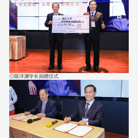
◎陈洋渊学长捐赠仪式