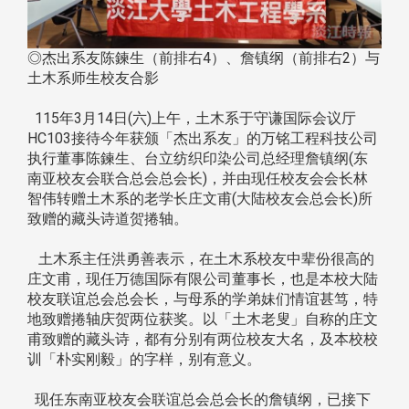
◎杰出系友陈鍊生（前排右4）、詹镇纲（前排右2）与
土木系师生校友合影
115年3月14日(六)上午，土木系于守谦国际会议厅
HC103接待今年获颁「杰出系友」的万铭工程科技公司
执行董事陈鍊生、台立纺织印染公司总经理詹镇纲(东
南亚校友会联合总会总会长)，并由现任校友会会长林
智伟转赠土木系的老学长庄文甫(大陆校友会总会长)所
致赠的藏头诗道贺捲轴。
土木系主任洪勇善表示，在土木系校友中辈份很高的
庄文甫，现任万德国际有限公司董事长，也是本校大陆
校友联谊总会总会长，与母系的学弟妹们情谊甚笃，特
地致赠捲轴庆贺两位获奖。以「土木老叟」自称的庄文
甫致赠的藏头诗，都有分别有两位校友大名，及本校校
训「朴实刚毅」的字样，别有意义。
现任东南亚校友会联谊总会总会长的詹镇纲，已接下