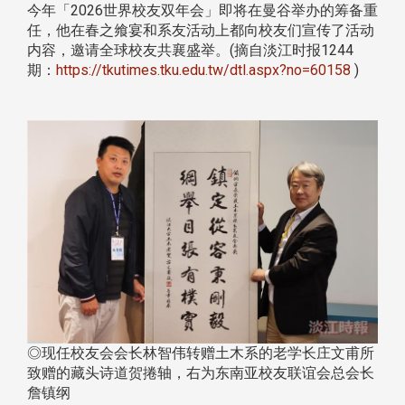
今年「2026世界校友双年会」即将在曼谷举办的筹备重
任，他在春之飨宴和系友活动上都向校友们宣传了活动
内容，邀请全球校友共襄盛举。(摘自淡江时报1244
期：
https://tkutimes.tku.edu.tw/dtl.aspx?no=60158
)
◎现任校友会会长林智伟转赠土木系的老学长庄文甫所
致赠的藏头诗道贺捲轴，右为东南亚校友联谊会总会长
詹镇纲