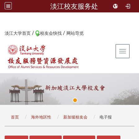
淡江校友服务处
/
/
:::
淡江大学首页
校友会快找
网站导览
Toggle 
:::
首页
海外地区性
新加坡校友会
电子报
:::