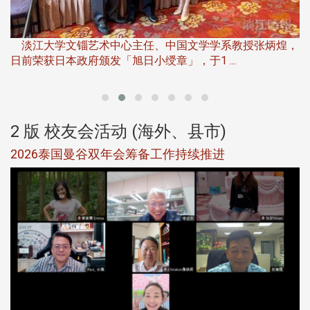
淡
下
淡江大学文锱艺术中心主任、中国文学学系教授张炳煌，
日前荣获日本政府颁发「旭日小绶章」，于1 ...
董
2 版 校友会活动 (海外、县市)
选
2026泰国曼谷双年会筹备工作持续推进
5