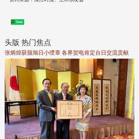
Share
头版 热门焦点
新
张炳煌获颁旭日小绶章 各界贺电肯定台日交流贡献