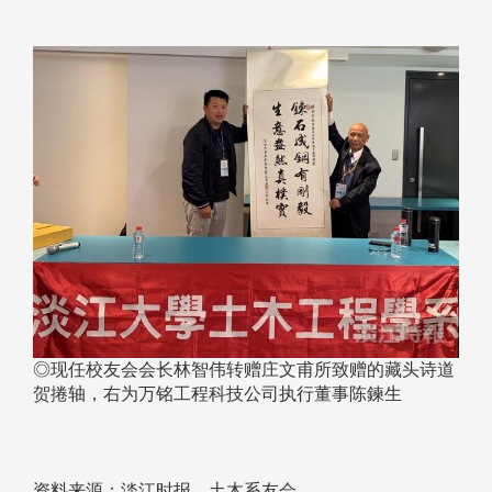
◎现任校友会会长林智伟转赠庄文甫所致赠的藏头诗道
贺捲轴，右为万铭工程科技公司执行董事陈鍊生
资料来源：淡江时报、土木系友会