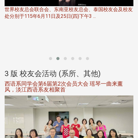
世界校友总会联合会、东南亚校友总会、泰国校友会及校友
服
处分别于115年6月11日及25日(四)下午3 ...
北
大
3 版 校友会活动 (系所、其他)
西语系同学会第6届第2次会员大会 瑶琴一曲来薰
风，淡江西语系友相聚首