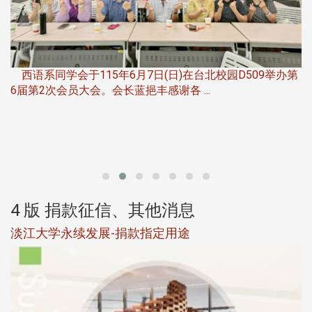
，
西语系同学会于115年6月7日(日)在台北校园D509举办第
6届第2次会员大会。会长蓝挹丰感谢各 ...
第
4 版 捐款征信、其他消息
淡江大学永续发展-捐款指定用途