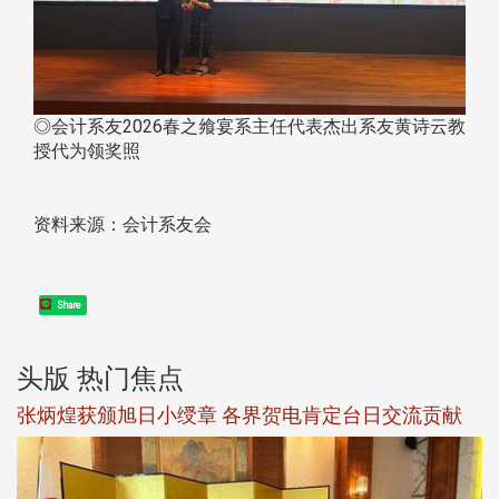
◎会计系友2026春之飨宴系主任代表杰出系友黄诗云教
授代为领奖照
资料来源：会计系友会
Share
头版 热门焦点
新
张炳煌获颁旭日小绶章 各界贺电肯定台日交流贡献