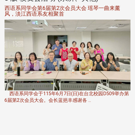
西语系同学会第6届第2次会员大会 瑶琴一曲来薰
风，淡江西语系友相聚首
，
西语系同学会于115年6月7日(日)在台北校园D509举办第
6届第2次会员大会。会长蓝挹丰感谢各 ...
第