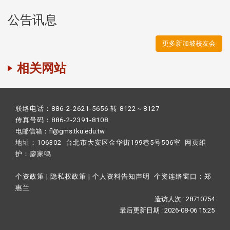
公告讯息
更多新加坡校友会
相关网站
联络电话：886-2-2621-5656 转 8122～8127
传真号码：886-2-2391-8108
电邮信箱：fl@gms.tku.edu.tw
地址：106302 台北市大安区金华街199巷5号506室 网页维
护：
廖家鸣​
个资政策
|
隐私权政策
|
个人资料告知声明
个资连络窗口：
郑
惠兰
造访人次 : 28710754
最后更新日期 :
2026-08-06 15:25