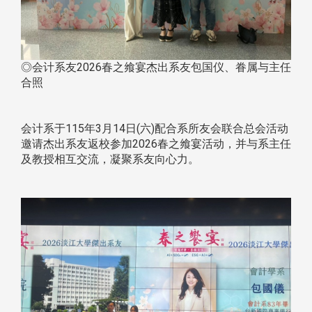
◎会计系友2026春之飨宴杰出系友包国仪、眷属与主任
合照
会计系于115年3月14日(六)配合系所友会联合总会活动
邀请杰出系友返校参加2026春之飨宴活动，并与系主任
及教授相互交流，凝聚系友向心力。