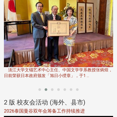
淡
下
淡江大学文锱艺术中心主任、中国文学学系教授张炳煌，
日前荣获日本政府颁发「旭日小绶章」，于1 ...
董
2 版 校友会活动 (海外、县市)
选
2026泰国曼谷双年会筹备工作持续推进
5