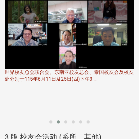
世界校友总会联合会、东南亚校友总会、泰国校友会及校友
服
处分别于115年6月11日及25日(四)下午3 ...
北
大
3 版 校友会活动 (系所、其他)