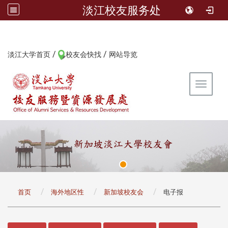
淡江校友服务处
/
/
:::
淡江大学首页
校友会快找
网站导览
Toggle 
:::
首页
海外地区性
新加坡校友会
电子报
:::