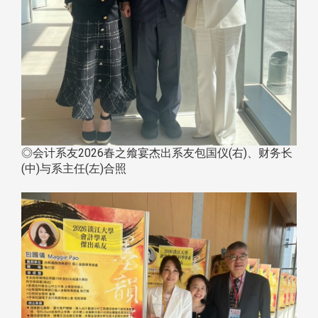
◎会计系友2026春之飨宴杰出系友包国仪(右)、财务长
(中)与系主任(左)合照