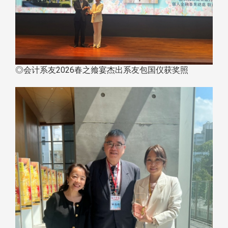
◎会计系友2026春之飨宴杰出系友包国仪获奖照