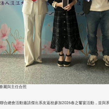
儀、眷屬與主任合照
友會聯合總會活動邀請傑出系友返校參加2026春之饗宴活動，並