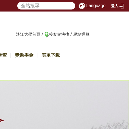
Language
登入
/
/
:::
淡江大學首頁
校友會快找
網站導覽
調查
獎助學金
表單下載