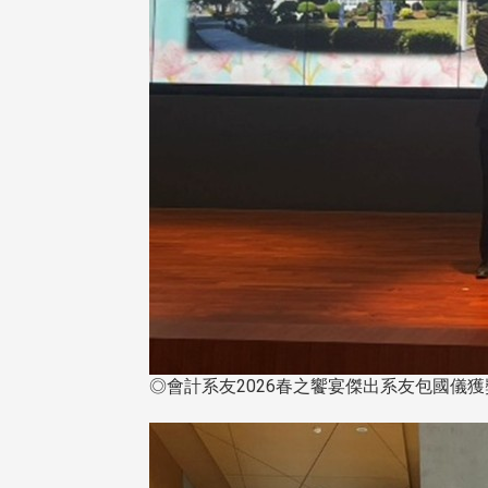
◎會計系友2026春之饗宴傑出系友包國儀獲