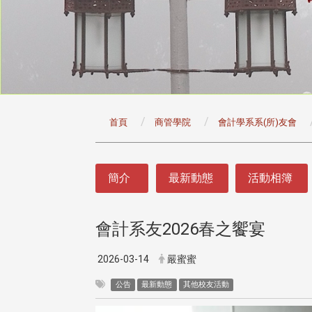
:::
首頁
商管學院
會計學系系(所)友會
:::
簡介
最新動態
活動相簿
會計系友2026春之饗宴
2026-03-14
嚴蜜蜜
公告
最新動態
其他校友活動