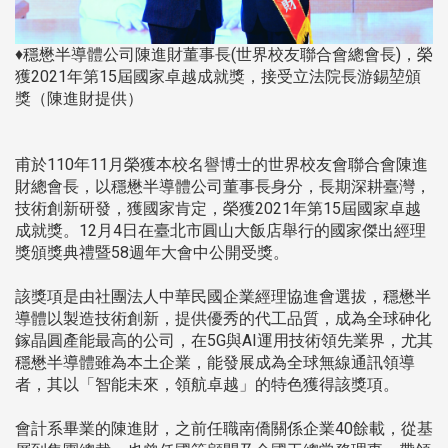
♦穩懋半導體公司陳進財董事長(世界校友聯合會總會長)，榮
獲2021年第15屆國家卓越成就獎，接受立法院長游錫堃頒
獎（陳進財提供）
甫於110年11月榮獲本校名譽博士的世界校友會聯合會陳進
財總會長，以穩懋半導體公司董事長身分，長期深耕臺灣，
技術創新研發，獲國家肯定，榮獲2021年第15屆國家卓越
成就獎。12月4日在臺北市圓山大飯店舉行的國家傑出經理
獎頒獎典禮暨58週年大會中公開受獎。
該獎項是由社團法人中華民國企業經理協進會選拔，穩懋半
導體以製造技術創新，提供優秀的代工品質，成為全球砷化
鎵晶圓產能最高的公司，在5G與AI運用技術領先業界，尤其
穩懋半導體雖為本土企業，能發展成為全球無線通訊領導
者，其以「智能未來，領航卓越」的特色獲得該獎項。
會計系畢業的陳進財，之前任職南僑關係企業40餘載，從基