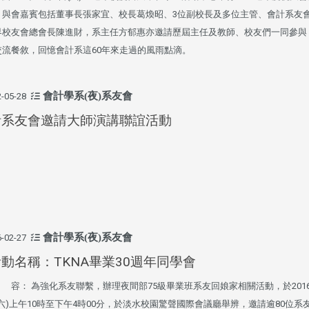
，與會嘉賓包括董事長張家宜、校長葛煥昭、3位副校長及多位主管、會計系友
界校友會總會長陳進財，系主任方郁惠亦邀請歷屆主任及教師、校友們一同參與
交流餐敘，回憶會計系這60年來走過的風雨點滴。
會計學系(夜)系友會
-05-28
計系友會邀請大師演講聯誼活動
會計學系(夜)系友會
-02-27
動名稱：TKNA畢業30週年同學會
容： 為強化系友聯繫，辦理夜間部75級畢業班系友回娘家相關活動，於2016
(六)上午10時至下午4時00分，於淡水校園驚聲國際會議廳舉辨，邀請逾80位系