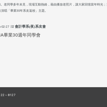
加。老同學多年未見，現場互動熱絡，藉由播放老照片，讓大家回憶當年時光；
首演唱「畢業30年系友返校」主題。
會計學系(夜)系友會
-02-27
NA畢業30週年同學會
122～8127