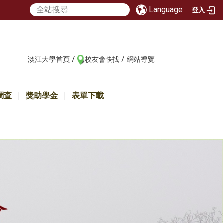
Language
登入
/
/
:::
淡江大學首頁
校友會快找
網站導覽
調查
獎助學金
表單下載