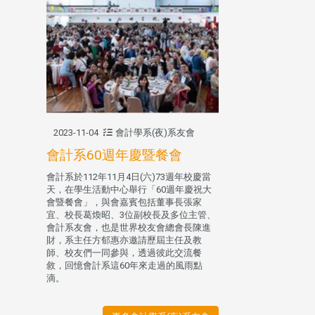
2023-11-04
會計學系(夜)系友會
會計系60週年慶暨餐會
會計系於112年11月4日(六)73週年校慶當
天，在學生活動中心舉行「60週年慶祝大
會暨餐會」，與會嘉賓包括董事長張家
宜、校長葛煥昭、3位副校長及多位主管、
會計系友會，也是世界校友會總會長陳進
財，系主任方郁惠亦邀請歷屆主任及教
師、校友們一同參與，透過彼此交流餐
敘，回憶會計系這60年來走過的風雨點
滴。