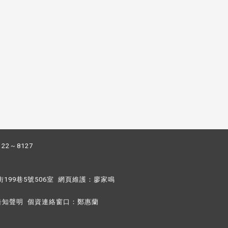
122～8127
街199巷5號506室 網頁維護：
廖家鳴​
告知聲明
個資連絡窗口：
鄭惠蘭