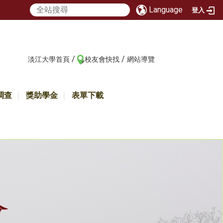
Language
登入
/
/
:::
淡江大學首頁
校友會快找
網站導覽
調查
獎助學金
表單下載