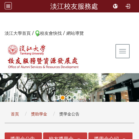
淡江校友服務處
/
/
:::
淡江大學首頁
校友會快找
網站導覽
Toggle 
:::
首頁
獎助學金
獎學金公告
:::
獎學金公告
校友獎學金
獎學金介紹