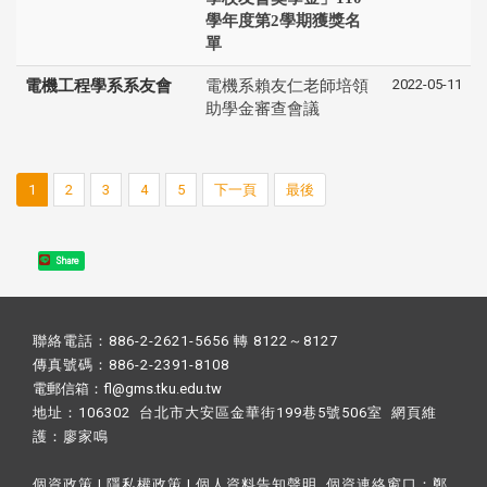
學年度第2學期獲獎名
單
2022-05-11
電機工程學系系友會
電機系賴友仁老師培領
助學金審查會議
1
2
3
4
5
下一頁
最後
Share
聯絡電話：886-2-2621-5656 轉 8122～8127
傳真號碼：886-2-2391-8108
電郵信箱：fl@gms.tku.edu.tw
地址：106302 台北市大安區金華街199巷5號506室 網頁維
護：
廖家鳴​
個資政策
|
隱私權政策
|
個人資料告知聲明
個資連絡窗口：
鄭