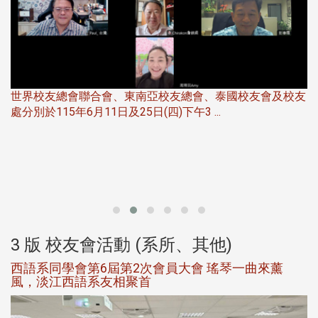
世界校友總會聯合會、東南亞校友總會、泰國校友會及校友
服
處分別於115年6月11日及25日(四)下午3 ...
北
大
3 版 校友會活動 (系所、其他)
西語系同學會第6屆第2次會員大會 瑤琴一曲來薰
風，淡江西語系友相聚首