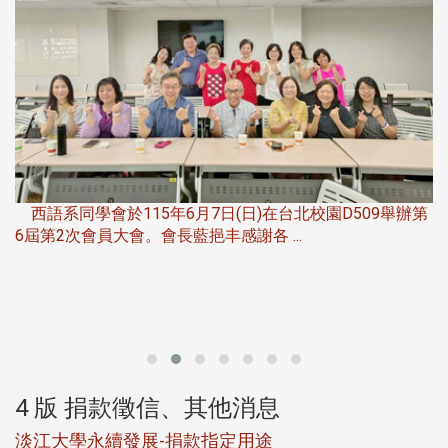
，
西語系同學會於115年6月7日(日)在台北校園D509舉辦第
6屆第2次會員大會。會長藍挹丰感謝各 ...
第
4 版 捐款徵信、其他消息
淡江大學永續發展-捐款指定用途