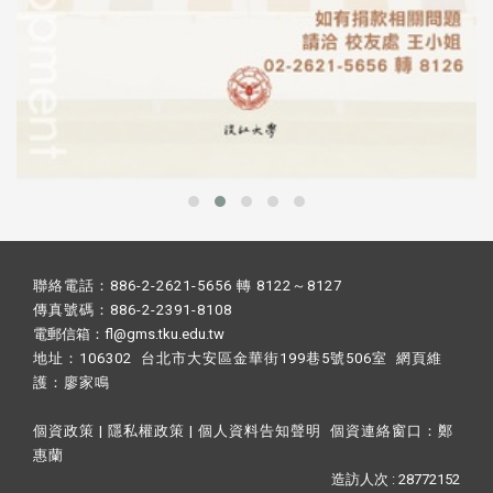
聯絡電話：886-2-2621-5656 轉 8122～8127
傳真號碼：886-2-2391-8108
電郵信箱：fl@gms.tku.edu.tw
地址：106302 台北市大安區金華街199巷5號506室 網頁維
護：
廖家鳴​
個資政策
|
隱私權政策
|
個人資料告知聲明
個資連絡窗口：
鄭
惠蘭
造訪人次 : 28772152