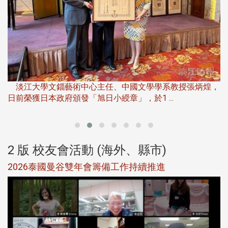
淡
下
淡江大學文錙藝術中心主任、中國文學學系教授張炳煌，
日前榮獲日本政府頒發「旭日小綬章」，於1 ...
董
2 版 校友會活動 (海外、縣市)
選
2026泰國曼谷雙年會籌備工作持續推進
5