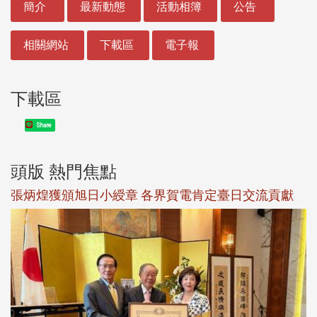
簡介
最新動態
活動相簿
公告
相關網站
下載區
電子報
下載區
Share
頭版 熱門焦點
新
張炳煌獲頒旭日小綬章 各界賀電肯定臺日交流貢獻